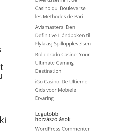
Casino qui Bouleverse
les Méthodes de Pari
Aviamasters: Den
Definitive Håndboken til
Flykrasj-Spillopplevelsen
s
Rolldorado Casino: Your
e
Ultimate Gaming
t
Destination
u
iGo Casino: De Ultieme
Gids voor Mobiele
Ervaring
Legutóbbi
ki
hozzászólások
WordPress Commenter