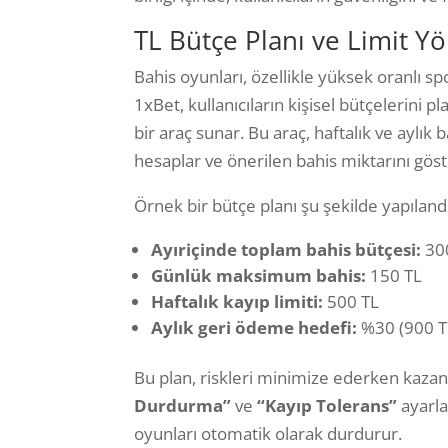
TL Bütçe Planı ve Limit Y
Bahis oyunları, özellikle yüksek oranlı s
1xBet, kullanıcıların kişisel bütçelerini
bir araç sunar. Bu araç, haftalık ve aylık
hesaplar ve önerilen bahis miktarını göst
Örnek bir bütçe planı şu şekilde yapılandır
Ayıriçinde toplam bahis bütçesi:
30
Günlük maksimum bahis:
150 TL
Haftalık kayıp limiti:
500 TL
Aylık geri ödeme hedefi:
%30 (900 T
Bu plan, riskleri minimize ederken kaza
Durdurma”
ve
“Kayıp Tolerans”
ayarlar
oyunları otomatik olarak durdurur.