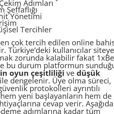
 Çekim Adımları
m Şeffaflığı
mit Yönetimi
rişim
şisel Tercihler
 en çok tercih edilen online bahi
r. Türkiye’deki kullanıcılar sitey
mak zorunda kalabilir fakat
1xBe
e bu durum platformun sunduğ
in oyun çeşitliliği
ve
düşük
ile dengelenir. Üye olma süreci,
venlik protokolleri ayrıntılı
, hem yeni başlayanların hem de
htiyaçlarına cevap verir. Aşağıda
 ödeme adımlarına kadar tüm