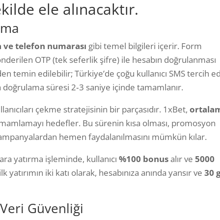
kilde ele alınacaktır.
lama
a ve telefon numarası
gibi temel bilgileri içerir. Form
erilen OTP (tek seferlik şifre) ile hesabın doğrulanması
en temin edilebilir; Türkiye’de çoğu kullanıcı SMS tercih e
a doğrulama süresi 2‑3 saniye içinde tamamlanır.
lanıcıları çekme stratejisinin bir parçasıdır. 1xBet,
ortala
tamamlamayı hedefler. Bu sürenin kısa olması, promosyon
 kampanyalardan hemen faydalanılmasını mümkün kılar.
 para yatırma işleminde, kullanıcı
%100 bonus
alır ve
5000
lk yatırımın iki katı olarak, hesabınıza anında yansır ve
30 
 Veri Güvenliği