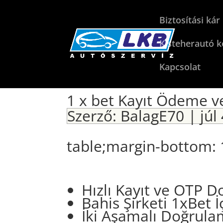
Biztosítási kár
Kisteherautó 
Kapcsolat
1 x bet Kayıt Ödeme v
Szerző:
BalagE70
|
júl
table;margin-bottom: 
Hızlı Kayıt ve OTP 
Bahis Şirketi 1xBet İ
İki Aşamalı Doğrula