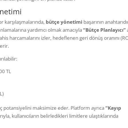
önetimi
por karşılaşmalarında,
bütçe yönetimi
başarının anahtarıdı
 planlamalarına yardımcı olmak amacıyla
“Bütçe Planlayıcı”
 bahis harcamalarını izler, hedeflenen geri dönüş oranını (RO
erir.
ılabilir:
00 TL
L)
nç potansiyelini maksimize eder. Platform ayrıca
“Kayıp
ıyla, kullanıcıların belirledikleri limitlere ulaştıklarında