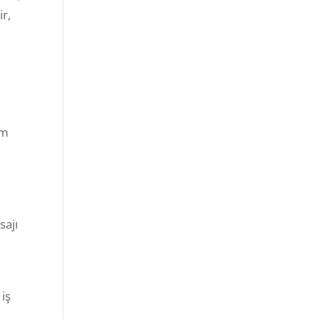
ir,
im
sajı
 iş