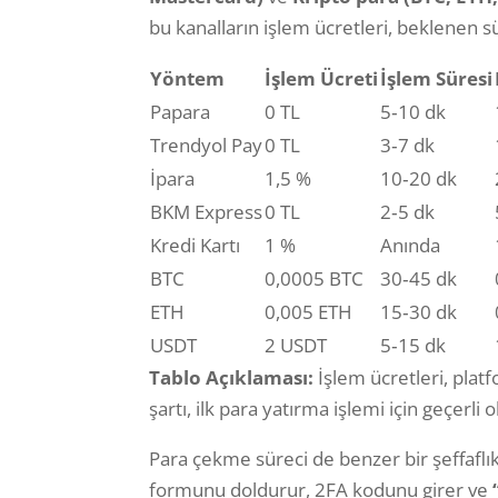
bu kanalların işlem ücretleri, beklenen süre
Yöntem
İşlem Ücreti
İşlem Süresi
Papara
0 TL
5‑10 dk
Trendyol Pay
0 TL
3‑7 dk
İpara
1,5 %
10‑20 dk
BKM Express
0 TL
2‑5 dk
Kredi Kartı
1 %
Anında
BTC
0,0005 BTC
30‑45 dk
ETH
0,005 ETH
15‑30 dk
USDT
2 USDT
5‑15 dk
Tablo Açıklaması:
İşlem ücretleri, plat
şartı, ilk para yatırma işlemi için geçerli
Para çekme süreci de benzer bir şeffaflıkl
formunu doldurur, 2FA kodunu girer ve