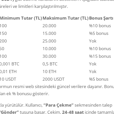
leri ve limitleri karşılaştırılmıştır.
Minimum Tutar (TL)
Maksimum Tutar (TL)
Bonus Şartı
100
20.000
%10 bonus
150
15.000
%5 bonus
200
25.000
Yok
50
10.000
%10 bonus
100
30.000
%15 bonus
0,001 BTC
0,5 BTC
Yok
0,01 ETH
10 ETH
Yok
10 USDT
2000 USDT
%5 bonus
formun resmi web sitesindeki güncel verilere dayanır. Bon
 olan ek % bonusu gösterir.
a yürütülür. Kullanıcı,
“Para Çekme”
sekmesinden talep
“Gönder”
tuşuna basar. Çekim,
24‑48 saat
içinde tamamla