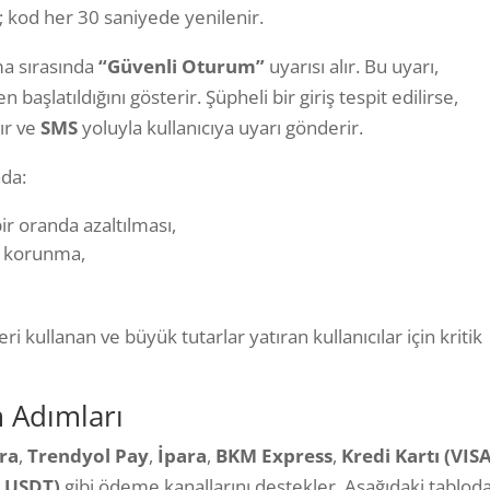
er; kod her 30 saniyede yenilenir.
ma sırasında
“Güvenli Oturum”
uyarısı alır. Bu uyarı,
aşlatıldığını gösterir. Şüpheli bir giriş tespit edilirse,
ır ve
SMS
yoluyla kullanıcıya uyarı gönderir.
nda:
ir oranda azaltılması,
şı korunma,
eri kullanan ve büyük tutarlar yatıran kullanıcılar için kritik
m Adımları
ra
,
Trendyol Pay
,
İpara
,
BKM Express
,
Kredi Kartı (VIS
, USDT)
gibi ödeme kanallarını destekler. Aşağıdaki tabloda