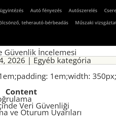
 ügyintézés
Autó fényezés
Autószerelés
Cser
kölcsönző, teherautó-bérbeadás
Műszaki vizsgázta
e Güvenlik İncelemesi
 4, 2026
|
Egyéb kategória
1em;padding: 1em;width: 350px;
Content
Doğrulama
çinde Veri Güvenliği
ma ve Oturum Uyarıları