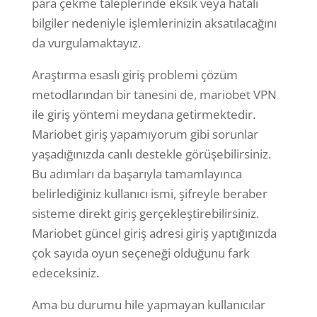
para çekme taleplerinde eksik veya hatalı
bilgiler nedeniyle işlemlerinizin aksatılacağını
da vurgulamaktayız.
Araştırma esaslı giriş problemi çözüm
metodlarından bir tanesini de, mariobet VPN
ile giriş yöntemi meydana getirmektedir.
Mariobet giriş yapamıyorum gibi sorunlar
yaşadığınızda canlı destekle görüşebilirsiniz.
Bu adımları da başarıyla tamamlayınca
belirlediğiniz kullanıcı ismi, şifreyle beraber
sisteme direkt giriş gerçekleştirebilirsiniz.
Mariobet güncel giriş adresi giriş yaptığınızda
çok sayıda oyun seçeneği olduğunu fark
edeceksiniz.
Ama bu durumu hile yapmayan kullanıcılar