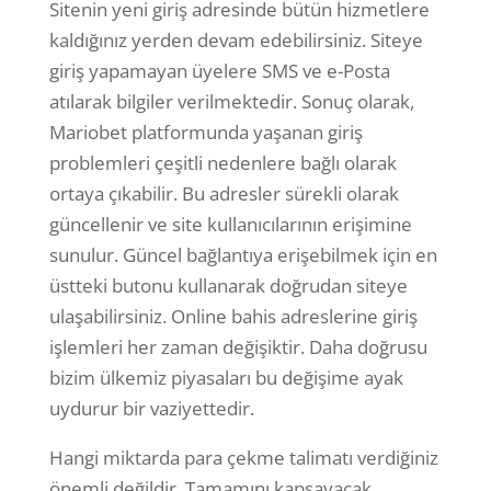
Sitenin yeni giriş adresinde bütün hizmetlere
kaldığınız yerden devam edebilirsiniz. Siteye
giriş yapamayan üyelere SMS ve e-Posta
atılarak bilgiler verilmektedir. Sonuç olarak,
Mariobet platformunda yaşanan giriş
problemleri çeşitli nedenlere bağlı olarak
ortaya çıkabilir. Bu adresler sürekli olarak
güncellenir ve site kullanıcılarının erişimine
sunulur. Güncel bağlantıya erişebilmek için en
üstteki butonu kullanarak doğrudan siteye
ulaşabilirsiniz. Online bahis adreslerine giriş
işlemleri her zaman değişiktir. Daha doğrusu
bizim ülkemiz piyasaları bu değişime ayak
uydurur bir vaziyettedir.
Hangi miktarda para çekme talimatı verdiğiniz
önemli değildir. Tamamını kapsayacak