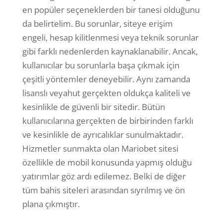
en popüler seçeneklerden bir tanesi olduğunu
da belirtelim. Bu sorunlar, siteye erişim
engeli, hesap kilitlenmesi veya teknik sorunlar
gibi farklı nedenlerden kaynaklanabilir. Ancak,
kullanıcılar bu sorunlarla başa çıkmak için
çeşitli yöntemler deneyebilir. Aynı zamanda
lisanslı veyahut gerçekten oldukça kaliteli ve
kesinlikle de güvenli bir sitedir. Bütün
kullanıcılarına gerçekten de birbirinden farklı
ve kesinlikle de ayrıcalıklar sunulmaktadır.
Hizmetler sunmakta olan Mariobet sitesi
özellikle de mobil konusunda yapmış olduğu
yatırımlar göz ardı edilemez. Belki de diğer
tüm bahis siteleri arasından sıyrılmış ve ön
plana çıkmıştır.