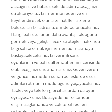
alacağınızı ve hatasız şekilde adım atacağınızı
da aktarıyoruz. En memnun eden ve en
keyiflendirecek olan alternatifleri sizlerle
buluşturan bir adres üzerinde bulunacaksınız.
Hangi bahis türünün daha avantajlı olduğunu
görmek veya geliştirilecek stratejiler hakkında
bilgi sahibi olmak için hemen adım atmaya
başlayabileceksiniz. En verimli şans
oyunlarının ve bahis alternatiflerinin içerisinde
olabileceğinizi unutmamalısınız. Güven veren
ve güncel hizmetleri sunan adreslerde eşsiz
adımları atmanın mutluluğunu yaşayacaksınız.
Tablet veya telefon gibi cihazlardan da oyun
oynayacaksınız. Bu sayede her ortamdan
erişim sağlamanıza ve çok tercih edilen
sistemlerle tanışmanıza da olanak verilecektir.