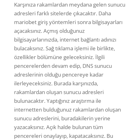
Karşınıza rakamlardan meydana gelen sunucu
adresleri farklı sitelerde çıkacaktır. Daha
mariobet giriş yöntemleri sonra bilgisayarları
açacaksınız. Açmış olduğunuz
bilgisayarlarınızda, internet bağlantı adınızı
bulacaksınız. Sağ tıklama işlemi ile birlikte,
özellikler bölümüne geleceksiniz. İlgili
pencerelerden devam edip, DNS sunucu
adreslerinin olduğu pencereye kadar
ilerleyeceksiniz. Burada karşınızda,
rakamlardan oluşan sunucu adresleri
bulunacaktır. Yaptığınız araştırma ile
internetten bulduğunuz rakamlardan oluşan
sunucu adreslerini, buradakilerin yerine
yazacaksınız. Açık halde bulunan tüm
pencereleri onaylayıp, kapatacaksınız. Bu