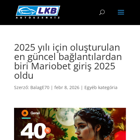
2025 yılı için oluşturulan
en güncel bağlantılardan
biri Mariobet giriş 2025
oldu
Szerző:
BalagE70
|
febr 8, 2026
|
Egyéb kategória