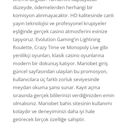
düzeyde, ödemelerden herhangi bir
komisyon alınmayacaktır. HD kalitesinde canlı
yayın teknolojisi ve profesyonel krupiyeler
eşliğinde gerçek casino atmosferini evinize
taşıyoruz. Evolution Gaming’in Lightning
Roulette, Crazy Time ve Monopoly Live gibi
yenilikçi oyunları, klasik casino oyunlarına
modern bir dokunuş katıyor. Mariobet giriş
güncel sayfasından ulaşılan bu promosyon,
kullanıcılara üç farklı zorluk seviyesinde
meydan okuma şansı sunar. Kayıt açma
sırasında gerçek bililerinizi verdiğinizden emin
olmalısınız. Mariobet bahis sitesinin kullanımı
kolaydır ve deneyiminizi daha iyi hale
getirecek birçok özelliğe sahiptir.