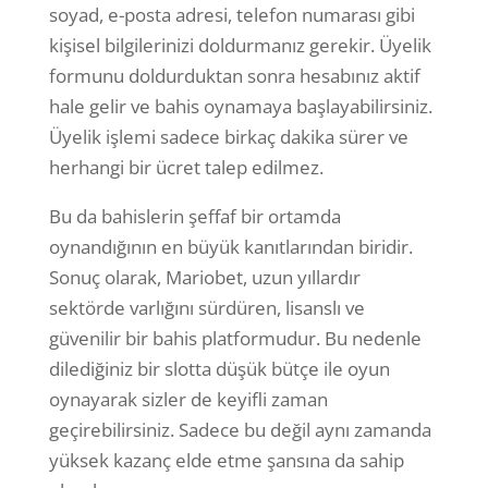
soyad, e-posta adresi, telefon numarası gibi
kişisel bilgilerinizi doldurmanız gerekir. Üyelik
formunu doldurduktan sonra hesabınız aktif
hale gelir ve bahis oynamaya başlayabilirsiniz.
Üyelik işlemi sadece birkaç dakika sürer ve
herhangi bir ücret talep edilmez.
Bu da bahislerin şeffaf bir ortamda
oynandığının en büyük kanıtlarından biridir.
Sonuç olarak, Mariobet, uzun yıllardır
sektörde varlığını sürdüren, lisanslı ve
güvenilir bir bahis platformudur. Bu nedenle
dilediğiniz bir slotta düşük bütçe ile oyun
oynayarak sizler de keyifli zaman
geçirebilirsiniz. Sadece bu değil aynı zamanda
yüksek kazanç elde etme şansına da sahip