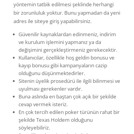
yöntemin tatbik edilmesi şeklinde herhangi
bir zorunluluk yoktur. Bunu yapmadan da yeni
adres ile siteye giriş yapabilirsiniz.
Güvenilir kaynaklardan edinmeniz, indirim
ve kurulum işlemini yapmanız ya da
değişimini gerçekleştirmeniz gerekecektir.
Kullanıcılar, özellikle hoş geldin bonusu ve
kayıp bonusu gibi kampanyaların cazip
olduğunu düşünmektedirler.
Sitenin üyelik prosedürü ile ilgili bilinmesi ve
uyulması gerekenler vardır.
Buna aslında en baştan çok açık bir şekilde
cevap vermek isteriz.
En çok tercih edilen poker türünün rahat bir
şekilde Texas Holdem olduğunu
söyleyebiliriz.