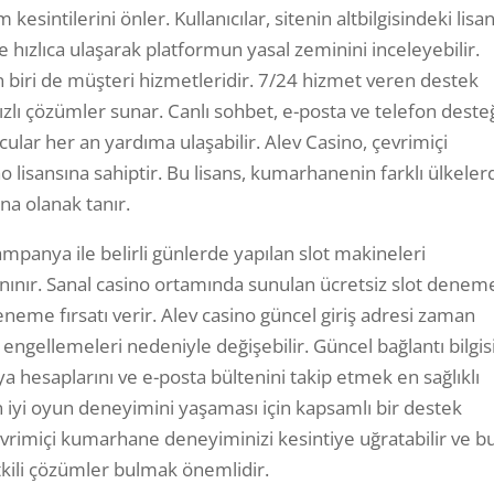
 kesintilerini önler. Kullanıcılar, sitenin altbilgisindeki lisa
 hızlıca ulaşarak platformun yasal zeminini inceleyebilir.
 biri de müşteri hizmetleridir. 7/24 hizmet veren destek
hızlı çözümler sunar. Canlı sohbet, e-posta ve telefon deste
cular her an yardıma ulaşabilir. Alev Casino, çevrimiçi
 lisansına sahiptir. Bu lisans, kumarhanenin farklı ülkeler
na olanak tanır.
mpanya ile belirli günlerde yapılan slot makineleri
anınır. Sanal casino ortamında sunulan ücretsiz slot denem
eneme fırsatı verir. Alev casino güncel giriş adresi zaman
ngellemeleri nedeniyle değişebilir. Güncel bağlantı bilgis
 hesaplarını ve e-posta bültenini takip etmek en sağlıklı
n iyi oyun deneyimini yaşaması için kapsamlı bir destek
vrimiçi kumarhane deneyiminizi kesintiye uğratabilir ve b
etkili çözümler bulmak önemlidir.