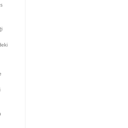
ns
ği
deki
e
i
u