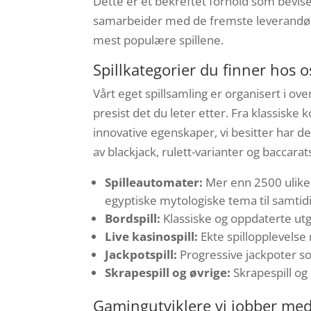
Dette er et bekreftet forhold som beviser
samarbeider med de fremste leverandørene 
mest populære spillene.
Spillkategorier du finner hos o
Vårt eget spillsamling er organisert i ov
presist det du leter etter. Fra klassisk
innovative egenskaper, vi besitter har det
av blackjack, rulett-varianter og baccarats
Spilleautomater:
Mer enn 2500 ulike 
egyptiske mytologiske tema til samtidi
Bordspill:
Klassiske og oppdaterte utga
Live kasinospill:
Ekte spillopplevelse 
Jackpotspill:
Progressive jackpoter so
Skrapespill og øvrige:
Skrapespill og
Gamingutviklere vi jobber me