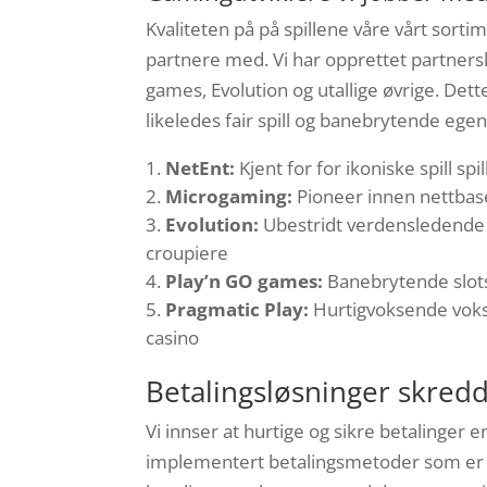
Kvaliteten på på spillene våre vårt sorti
partnere med. Vi har opprettet partner
games, Evolution og utallige øvrige. Det
likeledes fair spill og banebrytende ege
NetEnt:
Kjent for for ikoniske spill sp
Microgaming:
Pioneer innen nettbaser
Evolution:
Ubestridt verdensledende 
croupiere
Play’n GO games:
Banebrytende slot
Pragmatic Play:
Hurtigvoksende voks
casino
Betalingsløsninger skredd
Vi innser at hurtige og sikre betalinger e
implementert betalingsmetoder som er ett