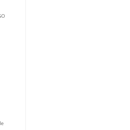
 GO
e
le