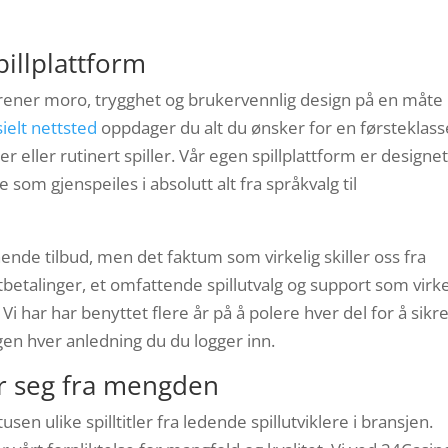
illplattform
forener moro, trygghet og brukervennlig design på en måte
sielt nettsted
oppdager du alt du ønsker for en førsteklass
ller rutinert spiller. Vår egen spillplattform er designe
som gjenspeiles i absolutt alt fra språkvalg til
knende tilbud, men det faktum som virkelig skiller oss fra
etalinger, et omfattende spillutvalg og support som virke
i har har benyttet flere år på å polere hver del for å sikre
gen hver anledning du du logger inn.
ler seg fra mengden
usen ulike spilltitler fra ledende spillutviklere i bransjen.