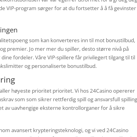
 VIP-program sørger for at du fortsetter å å få gevinster
ningen
jalitetspoeng som kan konverteres inn til mot bonustilbud,
 og premier. Jo mer mer du spiller, desto større nivå på
e fordeler. Våre VIP-spillere får privilegert tilgang til til
kslimitter og personaliserte bonustilbud.
ering
aller høyeste prioritet prioritet. Vi hos 24Casino opererer
krav som som sikrer rettferdig spill og ansvarsfull spilling
stet av uavhengige eksterne kontrollorganer for å sikre
nom avansert krypteringsteknologi, og vi ved 24Casino