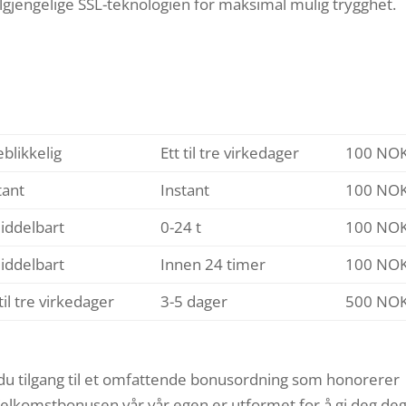
lgjengelige SSL-teknologien for maksimal mulig trygghet.
blikkelig
Ett til tre virkedager
100 NO
tant
Instant
100 NO
iddelbart
0-24 t
100 NO
iddelbart
Innen 24 timer
100 NO
 til tre virkedager
3-5 dager
500 NO
r du tilgang til et omfattende bonusordning som honorerer
elkomstbonusen vår vår egen er utformet for å gi deg de