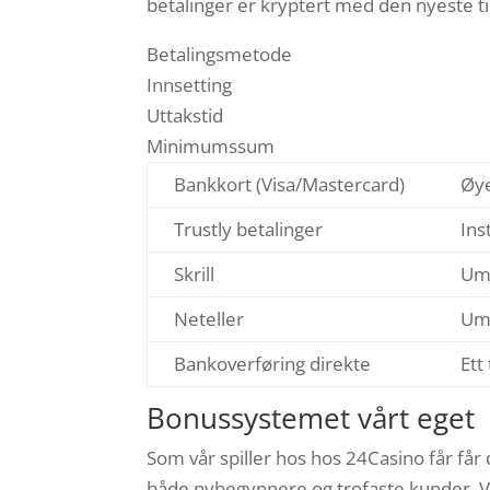
betalinger er kryptert med den nyeste ti
Betalingsmetode
Innsetting
Uttakstid
Minimumssum
Bankkort (Visa/Mastercard)
Øye
Trustly betalinger
Ins
Skrill
Um
Neteller
Um
Bankoverføring direkte
Ett
Bonussystemet vårt eget
Som vår spiller hos hos 24Casino får få
både nybegynnere og trofaste kunder. V