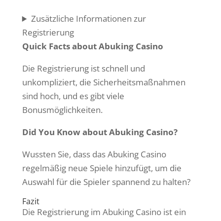
Zusätzliche Informationen zur
Registrierung
Quick Facts about Abuking Casino
Die Registrierung ist schnell und
unkompliziert, die Sicherheitsmaßnahmen
sind hoch, und es gibt viele
Bonusmöglichkeiten.
Did You Know about Abuking Casino?
Wussten Sie, dass das Abuking Casino
regelmäßig neue Spiele hinzufügt, um die
Auswahl für die Spieler spannend zu halten?
Fazit
Die Registrierung im Abuking Casino ist ein