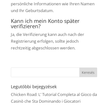
persönliche Informationen wie Ihren Namen
und Ihr Geburtsdatum.
Kann ich mein Konto später
verifizieren?
Ja, die Verifizierung kann auch nach der
Registrierung erfolgen, sollte jedoch
rechtzeitig abgeschlossen werden.
Legutóbbi bejegyzések
Chicken Road: L’ Tutorial Completa al Gioco da
Casinò che Sta Dominando i Giocatori