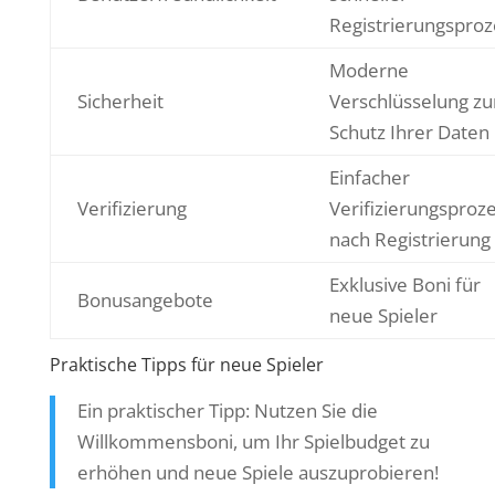
Registrierungsproz
Moderne
Sicherheit
Verschlüsselung z
Schutz Ihrer Daten
Einfacher
Verifizierung
Verifizierungsproz
nach Registrierung
Exklusive Boni für
Bonusangebote
neue Spieler
Praktische Tipps für neue Spieler
Ein praktischer Tipp: Nutzen Sie die
Willkommensboni, um Ihr Spielbudget zu
erhöhen und neue Spiele auszuprobieren!