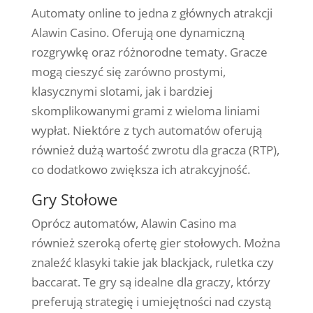
Automaty online to jedna z głównych atrakcji
Alawin Casino. Oferują one dynamiczną
rozgrywkę oraz różnorodne tematy. Gracze
mogą cieszyć się zarówno prostymi,
klasycznymi slotami, jak i bardziej
skomplikowanymi grami z wieloma liniami
wypłat. Niektóre z tych automatów oferują
również dużą wartość zwrotu dla gracza (RTP),
co dodatkowo zwiększa ich atrakcyjność.
Gry Stołowe
Oprócz automatów, Alawin Casino ma
również szeroką ofertę gier stołowych. Można
znaleźć klasyki takie jak blackjack, ruletka czy
baccarat. Te gry są idealne dla graczy, którzy
preferują strategię i umiejętności nad czystą