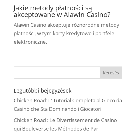
Jakie metody płatności są
akceptowane w Alawin Casino?
Alawin Casino akceptuje różnorodne metody
płatności, w tym karty kredytowe i portfele
elektroniczne.
Legutóbbi bejegyzések
Chicken Road: L’ Tutorial Completa al Gioco da
Casinò che Sta Dominando i Giocatori
Chicken Road : Le Divertissement de Casino
qui Bouleverse les Méthodes de Pari