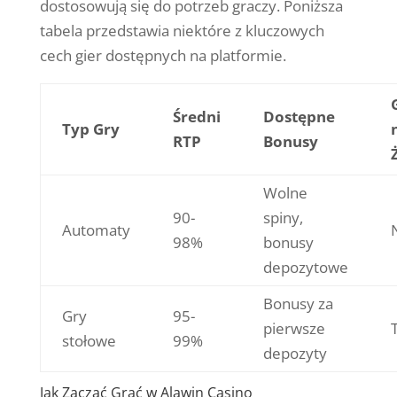
dostosowują się do potrzeb graczy. Poniższa
tabela przedstawia niektóre z kluczowych
cech gier dostępnych na platformie.
Średni
Dostępne
Typ Gry
RTP
Bonusy
Wolne
90-
spiny,
Automaty
98%
bonusy
depozytowe
Bonusy za
Gry
95-
pierwsze
stołowe
99%
depozyty
Jak Zacząć Grać w Alawin Casino