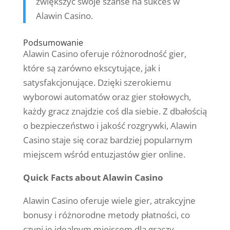
zwiększyć swoje szanse na sukces w
Alawin Casino.
Podsumowanie
Alawin Casino oferuje różnorodność gier,
które są zarówno ekscytujące, jak i
satysfakcjonujące. Dzięki szerokiemu
wyborowi automatów oraz gier stołowych,
każdy gracz znajdzie coś dla siebie. Z dbałością
o bezpieczeństwo i jakość rozgrywki, Alawin
Casino staje się coraz bardziej popularnym
miejscem wśród entuzjastów gier online.
Quick Facts about Alawin Casino
Alawin Casino oferuje wiele gier, atrakcyjne
bonusy i różnorodne metody płatności, co
czyni je idealnym miejscem dla graczy.