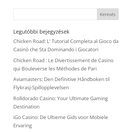
Legutóbbi bejegyzések
Chicken Road: L’ Tutorial Completa al Gioco da
Casinò che Sta Dominando i Giocatori
Chicken Road : Le Divertissement de Casino
qui Bouleverse les Méthodes de Pari
Aviamasters: Den Definitive Håndboken til
Flykrasj-Spillopplevelsen
Rolldorado Casino: Your Ultimate Gaming
Destination
iGo Casino: De Ultieme Gids voor Mobiele
Ervaring