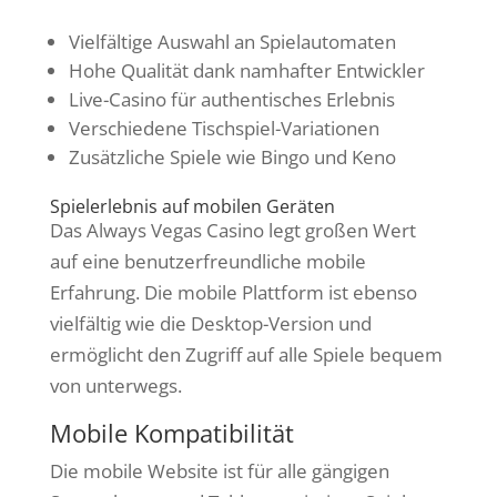
Vielfältige Auswahl an Spielautomaten
Hohe Qualität dank namhafter Entwickler
Live-Casino für authentisches Erlebnis
Verschiedene Tischspiel-Variationen
Zusätzliche Spiele wie Bingo und Keno
Spielerlebnis auf mobilen Geräten
Das Always Vegas Casino legt großen Wert
auf eine benutzerfreundliche mobile
Erfahrung. Die mobile Plattform ist ebenso
vielfältig wie die Desktop-Version und
ermöglicht den Zugriff auf alle Spiele bequem
von unterwegs.
Mobile Kompatibilität
Die mobile Website ist für alle gängigen