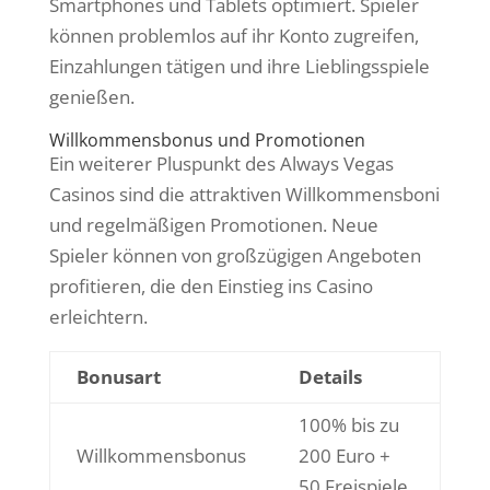
Smartphones und Tablets optimiert. Spieler
können problemlos auf ihr Konto zugreifen,
Einzahlungen tätigen und ihre Lieblingsspiele
genießen.
Willkommensbonus und Promotionen
Ein weiterer Pluspunkt des Always Vegas
Casinos sind die attraktiven Willkommensboni
und regelmäßigen Promotionen. Neue
Spieler können von großzügigen Angeboten
profitieren, die den Einstieg ins Casino
erleichtern.
Bonusart
Details
100% bis zu
Willkommensbonus
200 Euro +
50 Freispiele