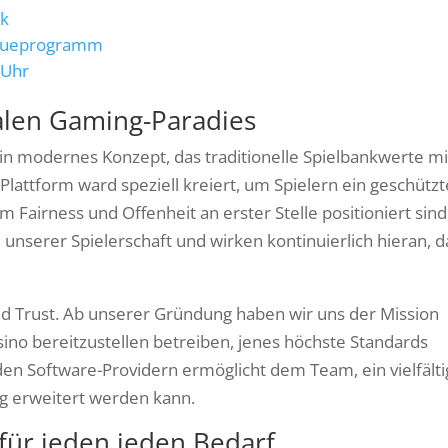
ck
reueprogramm
 Uhr
alen Gaming-Paradies
in modernes Konzept, das traditionelle Spielbankwerte mi
 Plattform ward speziell kreiert, um Spielern ein geschütz
Fairness und Offenheit an erster Stelle positioniert sind
 unserer Spielerschaft und wirken kontinuierlich hieran, d
nd Trust. Ab unserer Gründung haben wir uns der Mission
sino bereitzustellen betreiben, jenes höchste Standards
en Software-Providern ermöglicht dem Team, ein vielfält
ig erweitert werden kann.
o für jeden jeden Bedarf