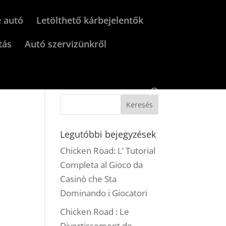
e autó
Letölthető kárbejelentők
tás
Autó szervizünkről
Legutóbbi bejegyzések
Chicken Road: L’ Tutorial
Completa al Gioco da
Casinò che Sta
Dominando i Giocatori
Chicken Road : Le
Divertissement de