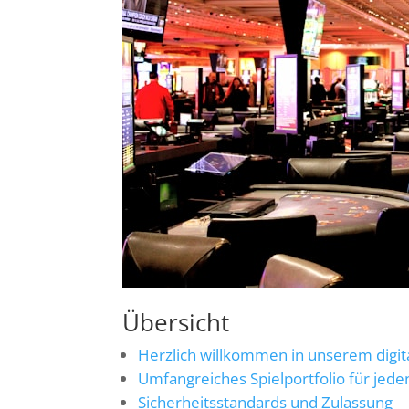
Übersicht
Herzlich willkommen in unserem digi
Umfangreiches Spielportfolio für jede
Sicherheitsstandards und Zulassung