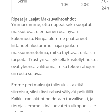
Skrill
/ 0-
10€
20€
24h
Ripeät ja Laajat Maksuvaihtoehdot
Ymmärrämme, että nopeat sekä suojatut
maksut ovat olennainen osa hyvää
kokemusta. Niinpä olemme päättäneet
liittäneet alustamme laajan joukon
maksumenetelmiä, mitkä täyttävät erilaisia
tarpeita. Trustlyn välityksellä käsitellyt nostot
ovat yleensä välittömiä, mikä tekee rahojen
siirrosta sujuvaa.
Emme peri maksuja talletuksista eikä
siirroista, siksi täysi rahasi säilyvät pelitilillä.
Kaikki transaktiot hoidetaan turvallisesti, ja
tietojasi emme ikinä luovuteta ulkopuolisille