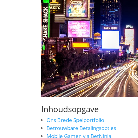
Inhoudsopgave
Ons Brede Spelportfolio
Betrouwbare Betalingsopties
Mobile Gamen via BetNinja