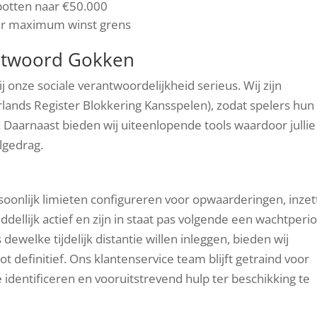
potten naar €50.000
der maximum winst grens
ntwoord Gokken
nze sociale verantwoordelijkheid serieus. Wij zijn
ands Register Blokkering Kansspelen), zodat spelers hun
n. Daarnaast bieden wij uiteenlopende tools waardoor jullie
lgedrag.
oonlijk limieten configureren voor opwaarderingen, inze
iddellijk actief en zijn in staat pas volgende een wachtperi
dewelke tijdelijk distantie willen inleggen, bieden wij
tot definitief. Ons klantenservice team blijft getraind voor
identificeren en vooruitstrevend hulp ter beschikking te