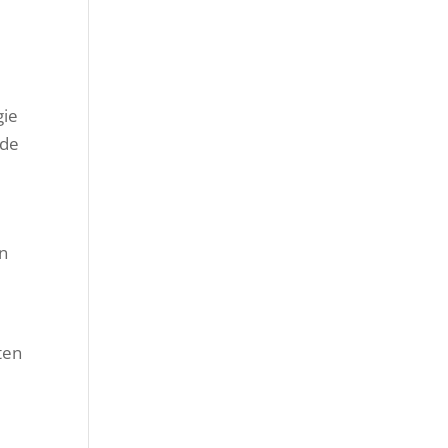
gie
lde
an
ten