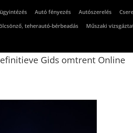
 ügyintézés
Autó fényezés
Autószerelés
Cser
kölcsönző, teherautó-bérbeadás
Műszaki vizsgázta
efinitieve Gids omtrent Online