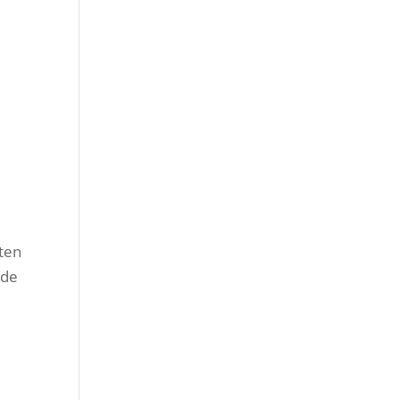
tten
ode