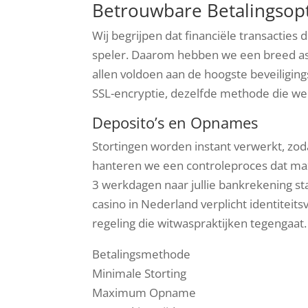
Betrouwbare Betalingsop
Wij begrijpen dat financiële transactie
speler. Daarom hebben we een breed a
allen voldoen aan de hoogste beveiligin
SSL-encryptie, dezelfde methode die we
Deposito’s en Opnames
Stortingen worden instant verwerkt, zod
hanteren we een controleproces dat max
3 werkdagen naar jullie bankrekening s
casino in Nederland verplicht identiteit
regeling die witwaspraktijken tegengaat.
Betalingsmethode
Minimale Storting
Maximum Opname