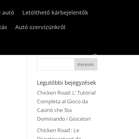
e autó
Letölthető kárbejelentők
tás
Autó szervizünkről
Legutóbbi bejegyzések
Chicken Road: L’ Tutorial
Completa al Gioco da
Casinò che Sta
Dominando i Giocatori
Chicken Road : Le
Divertissement de