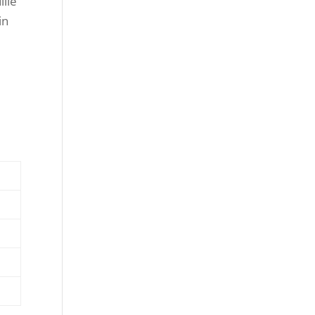
llie
in