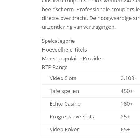
Ons live croupier studio’s werken 24/7 e
beeldscherm. Professionele croupiers leid
directe overdracht. De hoogwaardige st
uitzondering van vertragingen.
Spelcategorie
Hoeveelheid Titels
Meest populaire Provider
RTP Range
Video Slots
2.100+
Tafelspellen
450+
Echte Casino
180+
Progressieve Slots
85+
Video Poker
65+