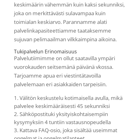
keskimäärin vähemmän kuin kaksi sekunniksi,
joka on merkittävästi sulavampaa kuin
toimialan keskiarvo. Parannamme alati
palvelinkapasiteettiamme taataksemme
sujuvan pelimaailman vilkkaimpina aikoina.
Tukipalvelun Erinomaisuus
Palvelutiimimme on ollut saatavilla ympäri
vuorokauden seitsemänä päivänä vkossa.
Tarjoamme apua eri viestintätavoilla
palvelemaan eri asiakkaiden tarpeisiin.
Välitön keskustelu kotimaisella avulla, mikä
palvelee keskimääräisesti 45 sekunniksi
Sähköpostituki yksityiskohtaisempiin
kysymyksiin 4 tuntiin vastausnopeudella
Kattava FAQ-osio, joka sisältää useimmat
ongelmat ja ongelmatilanteet