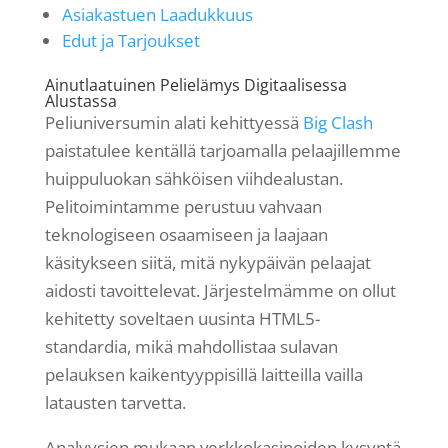
Asiakastuen Laadukkuus
Edut ja Tarjoukset
Ainutlaatuinen Pelielämys Digitaalisessa
Alustassa
Peliuniversumin alati kehittyessä
Big Clash
paistatulee kentällä tarjoamalla pelaajillemme
huippuluokan sähköisen viihdealustan.
Pelitoimintamme perustuu vahvaan
teknologiseen osaamiseen ja laajaan
käsitykseen siitä, mitä nykypäivän pelaajat
aidosti tavoittelevat. Järjestelmämme on ollut
kehitetty soveltaen uusinta HTML5-
standardia, mikä mahdollistaa sulavan
pelauksen kaikentyyppisillä laitteilla vailla
latausten tarvetta.
Analyysien mukaan verkkokasinoiden kysyntä