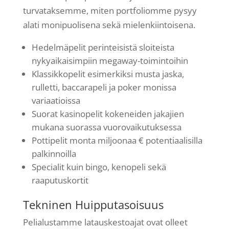
turvataksemme, miten portfoliomme pysyy
alati monipuolisena sekä mielenkiintoisena.
Hedelmäpelit perinteisistä sloiteista
nykyaikaisimpiin megaway-toimintoihin
Klassikkopelit esimerkiksi musta jaska,
rulletti, baccarapeli ja poker monissa
variaatioissa
Suorat kasinopelit kokeneiden jakajien
mukana suorassa vuorovaikutuksessa
Pottipelit monta miljoonaa € potentiaalisilla
palkinnoilla
Specialit kuin bingo, kenopeli sekä
raaputuskortit
Tekninen Huipputasoisuus
Pelialustamme latauskestoajat ovat olleet