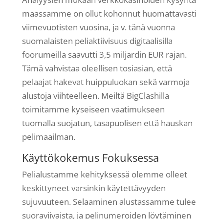
maassamme on ollut kohonnut huomattavasti
viimevuotisten vuosina, ja v. tänä vuonna
suomalaisten peliaktiivisuus digitaalisilla
foorumeilla saavutti 3,5 miljardin EUR rajan.
Tämä vahvistaa oleellisen tosiasian, että
pelaajat hakevat huippuluokan sekä varmoja
alustoja viihteelleen. Meiltä BigClashilla
toimitamme kyseiseen vaatimukseen
tuomalla suojatun, tasapuolisen että hauskan
pelimaailman.
Käyttökokemus Fokuksessa
Pelialustamme kehityksessä olemme olleet
keskittyneet varsinkin käytettävyyden
sujuvuuteen. Selaaminen alustassamme tulee
suoraviivaista, ja pelinumeroiden löytäminen