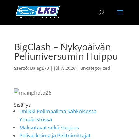
BigClash – Nykypäivän
Peliuniversumin Huippu
Szerző:
BalagE70
|
júl 7, 2026
|
uncategorized
Sisällys
Uniikki Pelimaailma Sähköisessä
Ympäristössä
Maksutavat sekä Suojaus
Pelivalikoima ja Pelitoimittajat