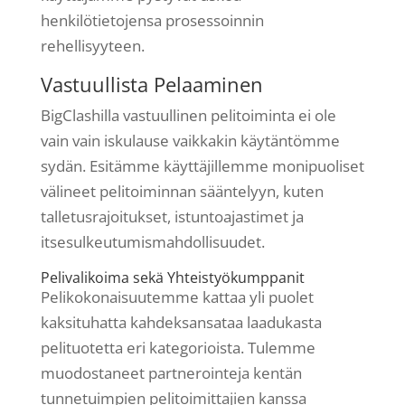
henkilötietojensa prosessoinnin
rehellisyyteen.
Vastuullista Pelaaminen
BigClashilla vastuullinen pelitoiminta ei ole
vain vain iskulause vaikkakin käytäntömme
sydän. Esitämme käyttäjillemme monipuoliset
välineet pelitoiminnan sääntelyyn, kuten
talletusrajoitukset, istuntoajastimet ja
itsesulkeutumismahdollisuudet.
Pelivalikoima sekä Yhteistyökumppanit
Pelikokonaisuutemme kattaa yli puolet
kaksituhatta kahdeksansataa laadukasta
pelituotetta eri kategorioista. Tulemme
muodostaneet partnerointeja kentän
tunnetuimpien pelitoimittajien kanssa