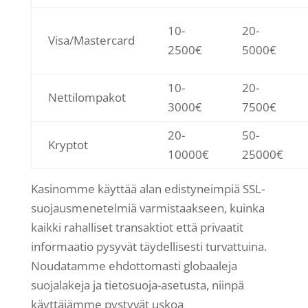
10-
20-
Visa/Mastercard
2500€
5000€
10-
20-
Nettilompakot
3000€
7500€
20-
50-
Kryptot
10000€
25000€
Kasinomme käyttää alan edistyneimpiä SSL-
suojausmenetelmiä varmistaakseen, kuinka
kaikki rahalliset transaktiot että privaatit
informaatio pysyvät täydellisesti turvattuina.
Noudatamme ehdottomasti globaaleja
suojalakeja ja tietosuoja-asetusta, niinpä
käyttäjämme pystyvät uskoa