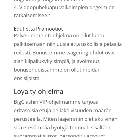
Videopuheluapu vaikeimpien ongelmien
ratkaisemiseen
Edut että Promootiot
Palvelumme etuohjelma on ollut luotu
palkitsemaan niin uusia että uskollisia pelaajia
reilusti. Bonustemme wagering-ehdot ovat
alan kilpailukykyisimpiä, ja avoimuus
bonusehdoissamme on ollut meidän
ensisijaista.
Loyalty-ohjelma
BigClashin VIP-ohjelmamme tarjoaa
eritasoisia etuja peliaktiivisuuden määrän
perusteella. Miten laajemmin olet aktiivinen,
sitä etevämpää hyötyjä toennat, sisältäen
suorammat siirrot, personoitu account