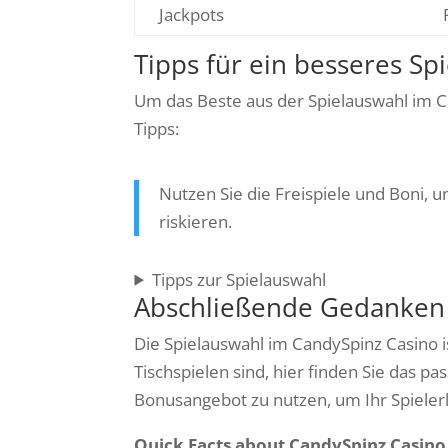
Jackpots
Tipps für ein besseres Spi
Um das Beste aus der Spielauswahl im C
Tipps:
Nutzen Sie die Freispiele und Boni, 
riskieren.
Tipps zur Spielauswahl
Abschließende Gedanken
Die Spielauswahl im CandySpinz Casino ist
Tischspielen sind, hier finden Sie das p
Bonusangebot zu nutzen, um Ihr Spieler
Quick Facts about CandySpinz Casino