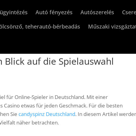
 ügyintézés
Autó fényezés
Autószerelés
Cser
kölcsönző, teherautó-bérbeadás
Műszaki vizsgázta
 Blick auf die Spielauswahl
el für Online-Spieler in Deutschland. Mit einer
s Casino etwas für jeden Geschmack. Für die besten
chen Sie
candyspinz Deutschland
. In diesem Artikel werde
ielfalt näher betrachten.