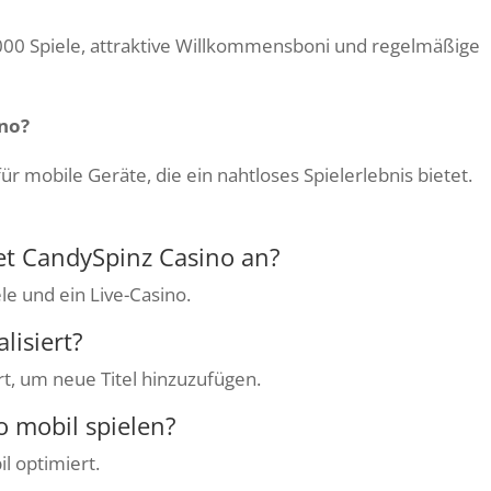
000 Spiele, attraktive Willkommensboni und regelmäßige
no?
r mobile Geräte, die ein nahtloses Spielerlebnis bietet.
et CandySpinz Casino an?
le und ein Live-Casino.
lisiert?
rt, um neue Titel hinzuzufügen.
 mobil spielen?
il optimiert.