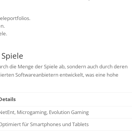
leportfolios.
n.
ele.
Spiele
urch die Menge der Spiele ab, sondern auch durch deren
ierten Softwareanbietern entwickelt, was eine hohe
Details
NetEnt, Microgaming, Evolution Gaming
Optimiert für Smartphones und Tablets