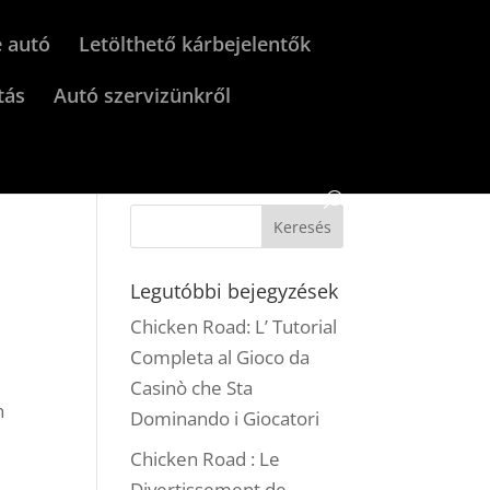
e autó
Letölthető kárbejelentők
tás
Autó szervizünkről
Legutóbbi bejegyzések
Chicken Road: L’ Tutorial
Completa al Gioco da
Casinò che Sta
n
Dominando i Giocatori
Chicken Road : Le
Divertissement de