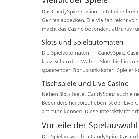
Vielfalt der Spiele
Das CandySpinz Casino bietet eine breit
Genres abdecken. Die Vielfalt reicht von 
macht das Casino besonders attraktiv fü
Slots und Spielautomaten
Die Spielautomaten im CandySpinz Casino
klassischen drei Walzen Slots bis hin z
spannenden Bonusfunktionen. Spieler kö
Tischspiele und Live-Casino
Neben Slots bietet CandySpinz auch eine
Besonders hervorzuheben ist der Live-Ca
antreten können. Diese Interaktivität er
Vorteile der Spielauswahl
Die Spielauswahl im CandySpinz Casino 