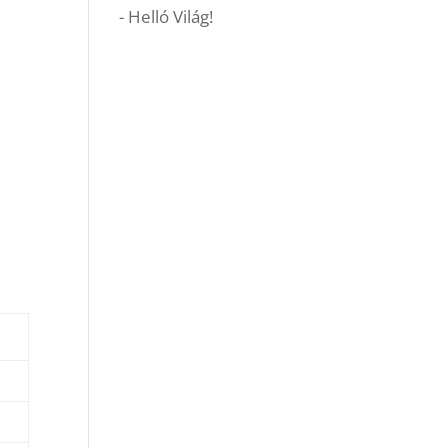
-
Helló Világ!