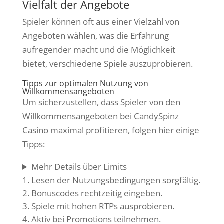
Vielfalt der Angebote
Spieler können oft aus einer Vielzahl von
Angeboten wählen, was die Erfahrung
aufregender macht und die Möglichkeit
bietet, verschiedene Spiele auszuprobieren.
Tipps zur optimalen Nutzung von
Willkommensangeboten
Um sicherzustellen, dass Spieler von den
Willkommensangeboten bei CandySpinz
Casino maximal profitieren, folgen hier einige
Tipps:
Mehr Details über Limits
Lesen der Nutzungsbedingungen sorgfältig.
Bonuscodes rechtzeitig eingeben.
Spiele mit hohen RTPs ausprobieren.
Aktiv bei Promotions teilnehmen.