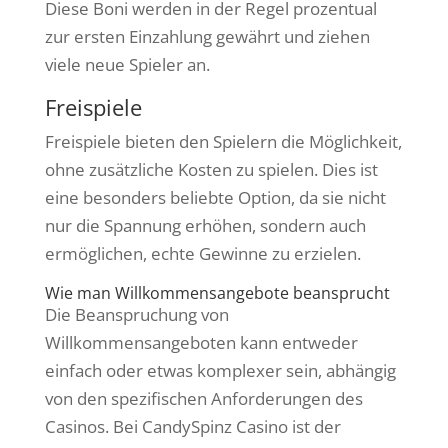
Diese Boni werden in der Regel prozentual
zur ersten Einzahlung gewährt und ziehen
viele neue Spieler an.
Freispiele
Freispiele bieten den Spielern die Möglichkeit,
ohne zusätzliche Kosten zu spielen. Dies ist
eine besonders beliebte Option, da sie nicht
nur die Spannung erhöhen, sondern auch
ermöglichen, echte Gewinne zu erzielen.
Wie man Willkommensangebote beansprucht
Die Beanspruchung von
Willkommensangeboten kann entweder
einfach oder etwas komplexer sein, abhängig
von den spezifischen Anforderungen des
Casinos. Bei CandySpinz Casino ist der