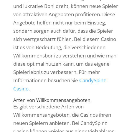
und lukrative Boni dreht, können neue Spieler
von attraktiven Angeboten profitieren. Diese
Angebote helfen nicht nur beim Einstieg,
sondern sorgen auch dafür, dass die Spieler
sich wertgeschätzt fühlen. Bei diesem Casino
ist es von Bedeutung, die verschiedenen
Willkommensboni zu verstehen und wie man
diese optimal nutzen kann, um das eigene
Spielerlebnis zu verbessern. Für mehr
Informationen besuchen Sie
CandySpinz
Casino
.
Arten von Willkommensangeboten
Es gibt verschiedene Arten von
Willkommensangeboten, die Casinos ihren
neuen Spielern anbieten. Bei CandySpinz
Casino können Spieler aus einer Vielzahl von