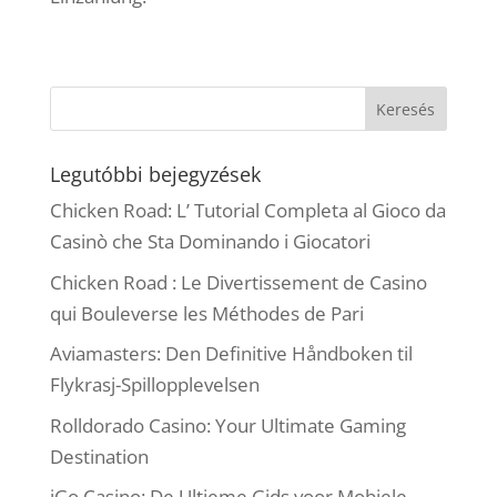
Legutóbbi bejegyzések
Chicken Road: L’ Tutorial Completa al Gioco da
Casinò che Sta Dominando i Giocatori
Chicken Road : Le Divertissement de Casino
qui Bouleverse les Méthodes de Pari
Aviamasters: Den Definitive Håndboken til
Flykrasj-Spillopplevelsen
Rolldorado Casino: Your Ultimate Gaming
Destination
iGo Casino: De Ultieme Gids voor Mobiele