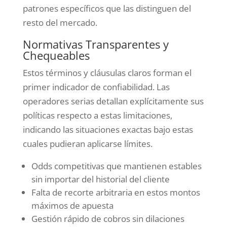
patrones específicos que las distinguen del
resto del mercado.
Normativas Transparentes y
Chequeables
Estos términos y cláusulas claros forman el
primer indicador de confiabilidad. Las
operadores serias detallan explícitamente sus
políticas respecto a estas limitaciones,
indicando las situaciones exactas bajo estas
cuales pudieran aplicarse límites.
Odds competitivas que mantienen estables
sin importar del historial del cliente
Falta de recorte arbitraria en estos montos
máximos de apuesta
Gestión rápido de cobros sin dilaciones