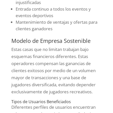
injustificadas
Entrada continuo a todos los eventos y
eventos deportivos
Mantenimiento de ventajas y ofertas para
clientes ganadores
Modelo de Empresa Sostenible
Estas casas que no limitan trabajan bajo
esquemas financieros diferentes. Estas
operadores compensan las ganancias de
clientes exitosos por medio de un volumen
mayor de transacciones y una base de
jugadores diversificada, evitando depender
exclusivamente de jugadores recreativos.
Tipos de Usuarios Beneficiados
Diferentes perfiles de usuarios encuentran