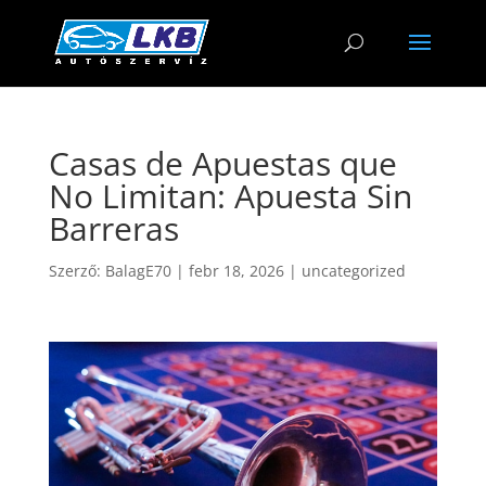
Casas de Apuestas que
No Limitan: Apuesta Sin
Barreras
Szerző:
BalagE70
|
febr 18, 2026
|
uncategorized