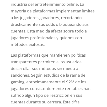
industria del entretenimiento online. La
mayoría de plataformas implementan límites
a los jugadores ganadores, recortando
drásticamente sus odds o bloqueando sus
cuentas. Esta medida afecta sobre todo a
jugadores profesionales y quienes con
métodos exitosas.
Las plataformas que mantienen políticas
transparentes permiten a los usuarios
desarrollar sus métodos sin miedo a
sanciones. Según estudios de la rama del
gaming, aproximadamente el 92% de los
jugadores consistentemente rentables han
sufrido algún tipo de restricción en sus
cuentas durante su carrera. Esta cifra