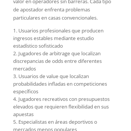
valor en operadores sin barreras. Cada tipo
de apostador enfrenta problemas
particulares en casas convencionales.
Usuarios profesionales que producen
ingresos estables mediante estudio
estadístico sofisticado
Jugadores de arbitrage que localizan
discrepancias de odds entre diferentes
mercados
Usuarios de value que localizan
probabilidades infladas en competiciones
específicos
Jugadores recreativos con presupuestos
elevados que requieren flexibilidad en sus
apuestas
Especialistas en áreas deportivos o
mercados menos populares