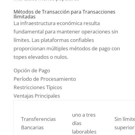
Métodos de Transacción para Transacciones
Ilimitadas
La infraestructura económica resulta
fundamental para mantener operaciones sin
límites. Las plataformas confiables
proporcionan múltiples métodos de pago con
topes elevados o nulos.
Opción de Pago
Período de Procesamiento
Restricciones Típicos
Ventajas Principales
uno a tres
Transferencias
Sin límit
días
Bancarias
superior
laborables