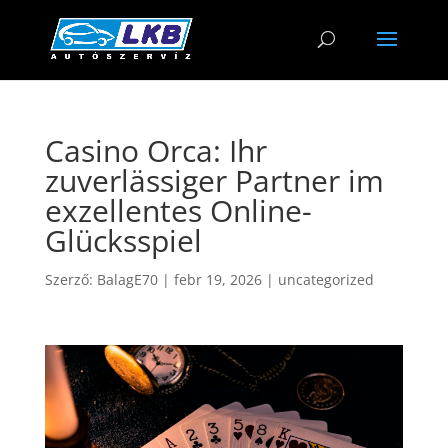
Casino Orca: Ihr
zuverlässiger Partner im
exzellentes Online-
Glücksspiel
Szerző:
BalagE70
|
febr 19, 2026
|
uncategorized