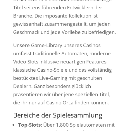
Titel seitens führenden Entwicklern der
Branche. Die imposante Kollektion ist
gewissenhaft zusammengestellt, um jeden
Geschmack und jede Vorliebe zu befriedigen.
Unsere Game-Library unseres Casinos
umfasst traditionelle Automaten, moderne
Video-Slots inklusive neuartigen Features,
klassische Casino-Spiele und das vollständig
bestücktes Live-Gaming mit geschulten
Dealern. Ganz besonders glücklich
präsentieren wir über jene speziellen Titel,
die ihr nur auf Casino Orca finden können.
Bereiche der Spielesammlung
Top-Slots:
Über 1.800 Spielautomaten mit