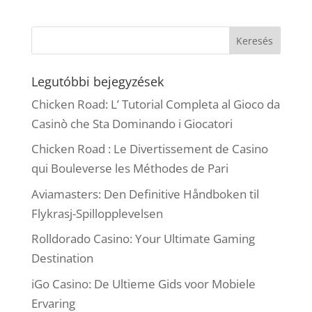
Legutóbbi bejegyzések
Chicken Road: L’ Tutorial Completa al Gioco da
Casinò che Sta Dominando i Giocatori
Chicken Road : Le Divertissement de Casino
qui Bouleverse les Méthodes de Pari
Aviamasters: Den Definitive Håndboken til
Flykrasj-Spillopplevelsen
Rolldorado Casino: Your Ultimate Gaming
Destination
iGo Casino: De Ultieme Gids voor Mobiele
Ervaring