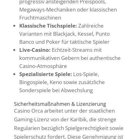
progressiv ansteigenden Preispools,
Megaways-Mechaniken oder klassischen
Fruchtmaschinen
Klassische Tischspiele:
Zahlreiche
Varianten mit Blackjack, Kessel, Punto
Banco und Poker für taktische Spieler
Live-Casino:
Echtzeit-Streams mit
kommunikativen Gebern bei authentische
Casino-Atmosphäre
Spezialisierte Spiele:
Los-Spiele,
Bingospiele, Keno sowie zusätzliche
Sonderspiele bei Abwechslung
Sicherheitsmaßnahmen & Lizenzierung
Casino Orca arbeitet unter der staatlichen
Gaming-Lizenz von der Karibik, die strenge
Regularien bezüglich Spielgerechtigkeit sowie
Spielerschutz fordert. Diese Genehmigung ist