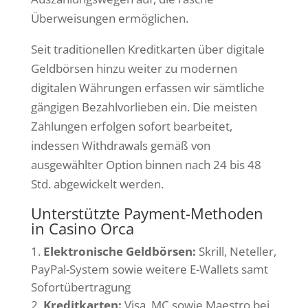
Überweisungen ermöglichen.
Seit traditionellen Kreditkarten über digitale
Geldbörsen hinzu weiter zu modernen
digitalen Währungen erfassen wir sämtliche
gängigen Bezahlvorlieben ein. Die meisten
Zahlungen erfolgen sofort bearbeitet,
indessen Withdrawals gemäß von
ausgewählter Option binnen nach 24 bis 48
Std. abgewickelt werden.
Unterstützte Payment-Methoden
in Casino Orca
Elektronische Geldbörsen:
Skrill, Neteller,
PayPal-System sowie weitere E-Wallets samt
Sofortübertragung
Kreditkarten:
Visa, MC sowie Maestro bei