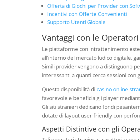
Offerta di Giochi per Provider con Sof
Incentivi con Offerte Convenienti
Supporto Utenti Globale
Vantaggi con le Operatori
Le piattaforme con intrattenimento est
all’interno del mercato ludico digitale, g
Simili provider vengono a distinguono pe
interessanti a quanti cerca sessioni con 
Questa disponibilità di
casino online stra
favorevole e beneficia gli player median
Gli siti stranieri dedicano fondi pesant
dotate di layout user-friendly con perfo
Aspetti Distintive con gli Opera
Tali operatori stranieri si caratterizzano 