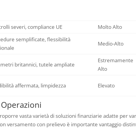
rolli severi, compliance UE
Molto Alto
edure semplificate, flessibilità
Medio-Alto
ionale
Estremamente
metri britannici, tutele ampliate
Alto
ibilità affermata, limpidezza
Elevato
 Operazioni
proporre vasta varietà di soluzioni finanziarie adatte per va
ve con versamento con prelievo è importante vantaggio distin