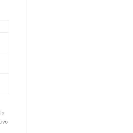
rie
tivo