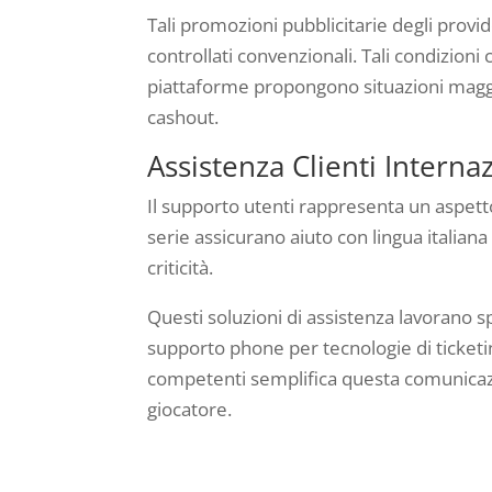
Tali promozioni pubblicitarie degli provi
controllati convenzionali. Tali condiz
piattaforme propongono situazioni maggi
cashout.
Assistenza Clienti Interna
Il supporto utenti rappresenta un aspetto 
serie assicurano aiuto con lingua italiana
criticità.
Questi soluzioni di assistenza lavorano
supporto phone per tecnologie di ticketing
competenti semplifica questa comunicaz
giocatore.