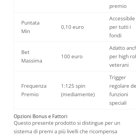
premio
Accessibile
Puntata
0,10 euro
per tutti i
Min
fondi
Adatto anc
Bet
100 euro
per high rol
Massima
veterani
Trigger
Frequenza
1:125 spin
regolare de
Premio
(mediamente)
funzioni
speciali
Opzioni Bonus e Fattori
Questo presente prodotto si distingue per un
sistema di premi a più livelli che ricompensa