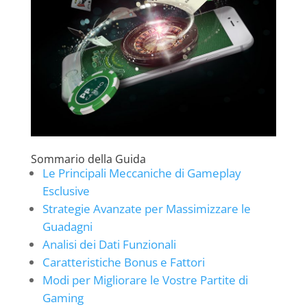
Sommario della Guida
Le Principali Meccaniche di Gameplay
Esclusive
Strategie Avanzate per Massimizzare le
Guadagni
Analisi dei Dati Funzionali
Caratteristiche Bonus e Fattori
Modi per Migliorare le Vostre Partite di
Gaming