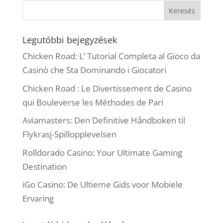
Legutóbbi bejegyzések
Chicken Road: L’ Tutorial Completa al Gioco da
Casinò che Sta Dominando i Giocatori
Chicken Road : Le Divertissement de Casino
qui Bouleverse les Méthodes de Pari
Aviamasters: Den Definitive Håndboken til
Flykrasj-Spillopplevelsen
Rolldorado Casino: Your Ultimate Gaming
Destination
iGo Casino: De Ultieme Gids voor Mobiele
Ervaring