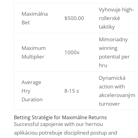
Vyhovuje high-
Maximálna
$500.00
rollerské
Bet
taktiky
Mimoriadny
Maximum
winning
1000x
Multiplier
potential per
hru
Dynamická
Average
action with
Hry
8-15 s
akcelerovaným
Duration
turnover
Betting Stratégie for Maximálne Returns
Successful zapojenie with our hernou
aplikáciou potrebuje disciplined postup and