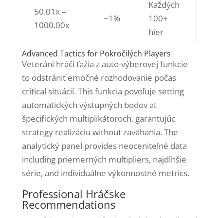
Každých
50.01x –
~1%
100+
1000.00x
hier
Advanced Tactics for Pokročilých Players
Veteráni hráči ťažia z auto-výberovej funkcie
to odstrániť emočné rozhodovanie počas
critical situácií. This funkcia povoľuje setting
automatických výstupných bodov at
špecifických multiplikátoroch, garantujúc
strategy realizáciu without zaváhania. The
analytický panel provides neoceniteľné data
including priemerných multipliers, najdlhšie
série, and individuálne výkonnostné metrics.
Professional Hráčske
Recommendations