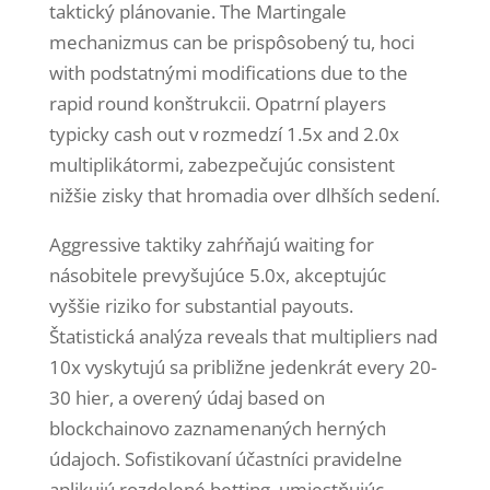
taktický plánovanie. The Martingale
mechanizmus can be prispôsobený tu, hoci
with podstatnými modifications due to the
rapid round konštrukcii. Opatrní players
typicky cash out v rozmedzí 1.5x and 2.0x
multiplikátormi, zabezpečujúc consistent
nižšie zisky that hromadia over dlhších sedení.
Aggressive taktiky zahŕňajú waiting for
násobitele prevyšujúce 5.0x, akceptujúc
vyššie riziko for substantial payouts.
Štatistická analýza reveals that multipliers nad
10x vyskytujú sa približne jedenkrát every 20-
30 hier, a overený údaj based on
blockchainovo zaznamenaných herných
údajoch. Sofistikovaní účastníci pravidelne
aplikujú rozdelené betting, umiestňujúc