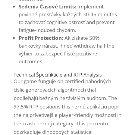
Sedenia Časové Limits:
Implement
povinné prestávky každých 30-45 minutes
to zachovať cognitive ostrosť and prevent
fatigue-induced chybám.
Profit Protection:
Ak získate 50%
bankovky nárast, ihneď withdraw half the
výhier to zabezpečiť isté pozitívne
outcomes.
Technical Špecifikácie and RTP Analysis
Our game funguje on certified náhodných
číslic generovacích algoritmoch that
podliehajú bežným nezávislým auditom. The
97.5% RTP positions this hernú aplikáciu popri
the najprívetivejšie player-friendly možnosti in
the crash hernej category. This percento
odzrkadľuje dlhodobých statistical