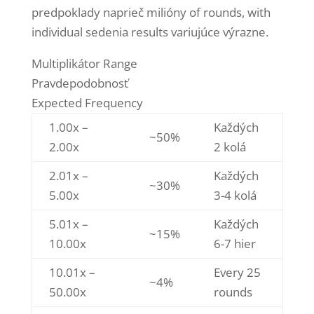
predpoklady naprieč milióny of rounds, with
individual sedenia results variujúce výrazne.
Multiplikátor Range
Pravdepodobnosť
Expected Frequency
1.00x –
Každých
~50%
2.00x
2 kolá
2.01x –
Každých
~30%
5.00x
3-4 kolá
5.01x –
Každých
~15%
10.00x
6-7 hier
10.01x –
Every 25
~4%
50.00x
rounds