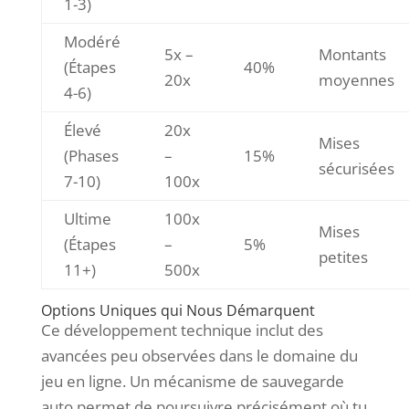
1-3)
Modéré
5x –
Montants
(Étapes
40%
20x
moyennes
4-6)
Élevé
20x
Mises
(Phases
–
15%
sécurisées
7-10)
100x
Ultime
100x
Mises
(Étapes
–
5%
petites
11+)
500x
Options Uniques qui Nous Démarquent
Ce développement technique inclut des
avancées peu observées dans le domaine du
jeu en ligne. Un mécanisme de sauvegarde
auto permet de poursuivre précisément où tu