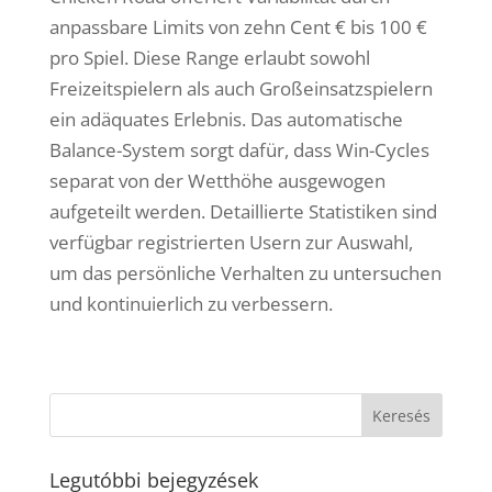
anpassbare Limits von zehn Cent € bis 100 €
pro Spiel. Diese Range erlaubt sowohl
Freizeitspielern als auch Großeinsatzspielern
ein adäquates Erlebnis. Das automatische
Balance-System sorgt dafür, dass Win-Cycles
separat von der Wetthöhe ausgewogen
aufgeteilt werden. Detaillierte Statistiken sind
verfügbar registrierten Usern zur Auswahl,
um das persönliche Verhalten zu untersuchen
und kontinuierlich zu verbessern.
Legutóbbi bejegyzések