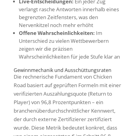
Live-Entscheidungen:
Ein jeder Zug
verlangt rasche Antworten innerhalb eines
begrenzten Zeitfensters, was den
Nervenkitzel noch mehr erhöht
Offene Wahrscheinlichkeiten:
Im
Unterschied zu vielen Wettbewerbern
zeigen wir die präzisen
Wahrscheinlichkeiten für jede Stufe klar an
Gewinnmechanik und Ausschüttungsraten
Die rechnerische Fundament von Chicken
Road basiert auf geprüften Formeln mit einer
verifizierten Auszahlungsquote (Return to
Player) von 96,8 Prozentpunkten – ein
branchenüberdurchschnittlicher Kennwert,
der durch externe Zertifizierer zertifiziert
wurde. Diese Metrik bedeutet konkret, dass