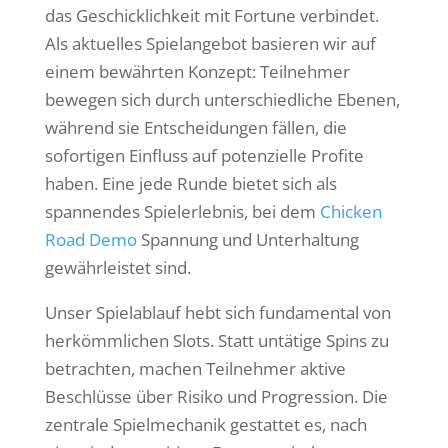
das Geschicklichkeit mit Fortune verbindet.
Als aktuelles Spielangebot basieren wir auf
einem bewährten Konzept: Teilnehmer
bewegen sich durch unterschiedliche Ebenen,
während sie Entscheidungen fällen, die
sofortigen Einfluss auf potenzielle Profite
haben. Eine jede Runde bietet sich als
spannendes Spielerlebnis, bei dem
Chicken
Road Demo
Spannung und Unterhaltung
gewährleistet sind.
Unser Spielablauf hebt sich fundamental von
herkömmlichen Slots. Statt untätige Spins zu
betrachten, machen Teilnehmer aktive
Beschlüsse über Risiko und Progression. Die
zentrale Spielmechanik gestattet es, nach