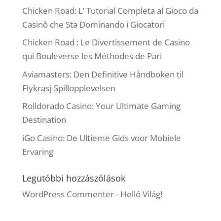
Chicken Road: L’ Tutorial Completa al Gioco da
Casinò che Sta Dominando i Giocatori
Chicken Road : Le Divertissement de Casino
qui Bouleverse les Méthodes de Pari
Aviamasters: Den Definitive Håndboken til
Flykrasj-Spillopplevelsen
Rolldorado Casino: Your Ultimate Gaming
Destination
iGo Casino: De Ultieme Gids voor Mobiele
Ervaring
Legutóbbi hozzászólások
WordPress Commenter
-
Helló Világ!