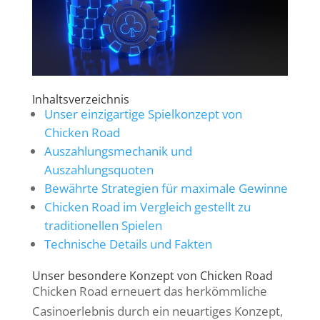
Inhaltsverzeichnis
Unser einzigartige Spielkonzept von
Chicken Road
Auszahlungsmechanik und
Auszahlungsquoten
Bewährte Strategien für maximale Gewinne
Chicken Road im Vergleich gestellt zu
traditionellen Spielen
Technische Details und Fakten
Unser besondere Konzept von Chicken Road
Chicken Road erneuert das herkömmliche
Casinoerlebnis durch ein neuartiges Konzept,