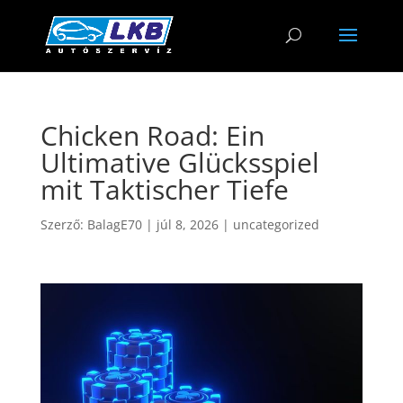
Chicken Road: Ein
Ultimative Glücksspiel
mit Taktischer Tiefe
Szerző:
BalagE70
|
júl 8, 2026
|
uncategorized