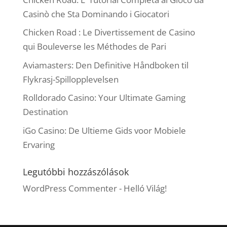
Casinò che Sta Dominando i Giocatori
Chicken Road : Le Divertissement de Casino
qui Bouleverse les Méthodes de Pari
Aviamasters: Den Definitive Håndboken til
Flykrasj-Spillopplevelsen
Rolldorado Casino: Your Ultimate Gaming
Destination
iGo Casino: De Ultieme Gids voor Mobiele
Ervaring
Legutóbbi hozzászólások
WordPress Commenter
-
Helló Világ!