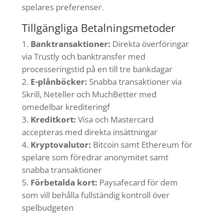
spelares preferenser.
Tillgängliga Betalningsmetoder
Banktransaktioner:
Direkta överföringar
via Trustly och banktransfer med
processeringstid på en till tre bankdagar
E-plånböcker:
Snabba transaktioner via
Skrill, Neteller och MuchBetter med
omedelbar krediteringf
Kreditkort:
Visa och Mastercard
accepteras med direkta insättningar
Kryptovalutor:
Bitcoin samt Ethereum för
spelare som föredrar anonymitet samt
snabba transaktioner
Förbetalda kort:
Paysafecard för dem
som vill behålla fullständig kontroll över
spelbudgeten