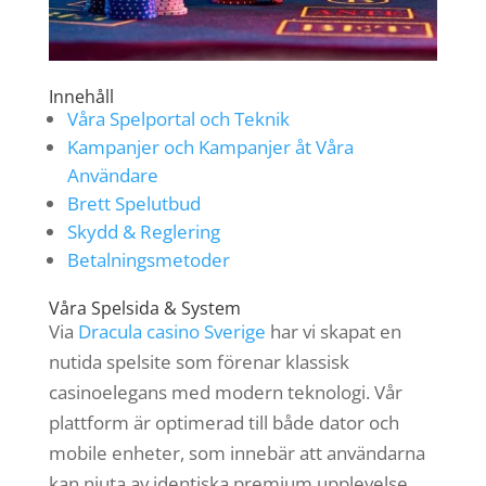
Innehåll
Våra Spelportal och Teknik
Kampanjer och Kampanjer åt Våra
Användare
Brett Spelutbud
Skydd & Reglering
Betalningsmetoder
Våra Spelsida & System
Via
Dracula casino Sverige
har vi skapat en
nutida spelsite som förenar klassisk
casinoelegans med modern teknologi. Vår
plattform är optimerad till både dator och
mobile enheter, som innebär att användarna
kan njuta av identiska premium upplevelse