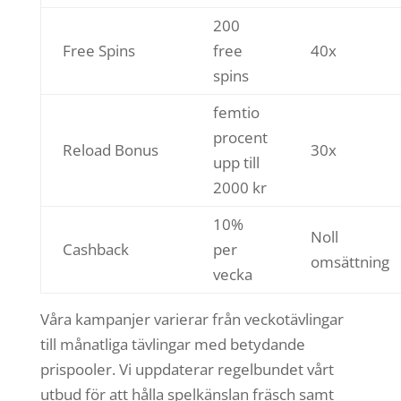
200
Free Spins
free
40x
spins
femtio
procent
Reload Bonus
30x
upp till
2000 kr
10%
Noll
Cashback
per
omsättning
vecka
Våra kampanjer varierar från veckotävlingar
till månatliga tävlingar med betydande
prispooler. Vi uppdaterar regelbundet vårt
utbud för att hålla spelkänslan fräsch samt