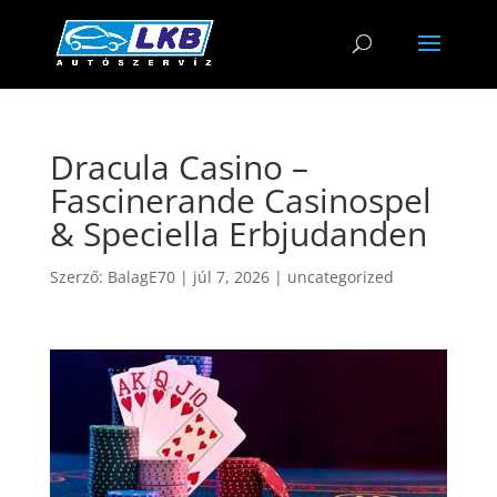
Dracula Casino –
Fascinerande Casinospel
& Speciella Erbjudanden
Szerző:
BalagE70
|
júl 7, 2026
|
uncategorized