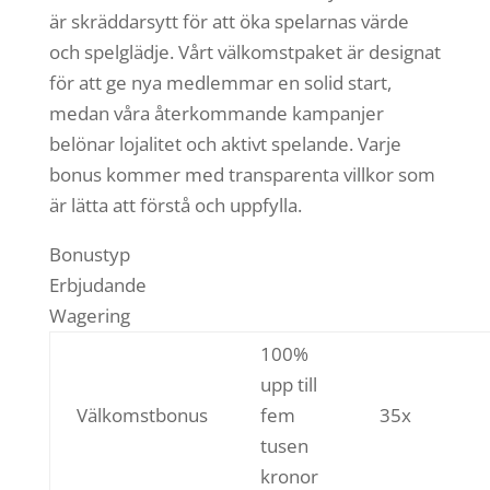
är skräddarsytt för att öka spelarnas värde
och spelglädje. Vårt välkomstpaket är designat
för att ge nya medlemmar en solid start,
medan våra återkommande kampanjer
belönar lojalitet och aktivt spelande. Varje
bonus kommer med transparenta villkor som
är lätta att förstå och uppfylla.
Bonustyp
Erbjudande
Wagering
100%
upp till
Välkomstbonus
fem
35x
tusen
kronor