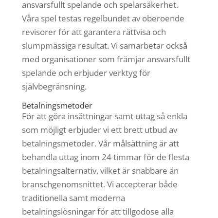
ansvarsfullt spelande och spelarsäkerhet.
Våra spel testas regelbundet av oberoende
revisorer för att garantera rättvisa och
slumpmässiga resultat. Vi samarbetar också
med organisationer som främjar ansvarsfullt
spelande och erbjuder verktyg för
självbegränsning.
Betalningsmetoder
För att göra insättningar samt uttag så enkla
som möjligt erbjuder vi ett brett utbud av
betalningsmetoder. Vår målsättning är att
behandla uttag inom 24 timmar för de flesta
betalningsalternativ, vilket är snabbare än
branschgenomsnittet. Vi accepterar både
traditionella samt moderna
betalningslösningar för att tillgodose alla