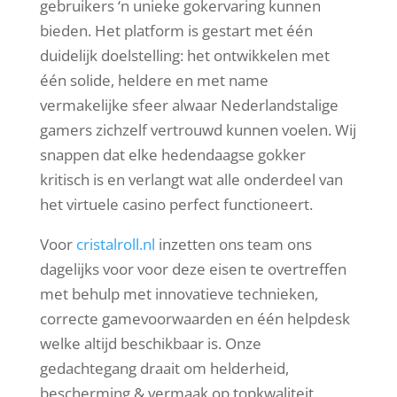
gebruikers ‘n unieke gokervaring kunnen
bieden. Het platform is gestart met één
duidelijk doelstelling: het ontwikkelen met
één solide, heldere en met name
vermakelijke sfeer alwaar Nederlandstalige
gamers zichzelf vertrouwd kunnen voelen. Wij
snappen dat elke hedendaagse gokker
kritisch is en verlangt wat alle onderdeel van
het virtuele casino perfect functioneert.
Voor
cristalroll.nl
inzetten ons team ons
dagelijks voor voor deze eisen te overtreffen
met behulp met innovatieve technieken,
correcte gamevoorwaarden en één helpdesk
welke altijd beschikbaar is. Onze
gedachtegang draait om helderheid,
bescherming & vermaak op topkwaliteit.