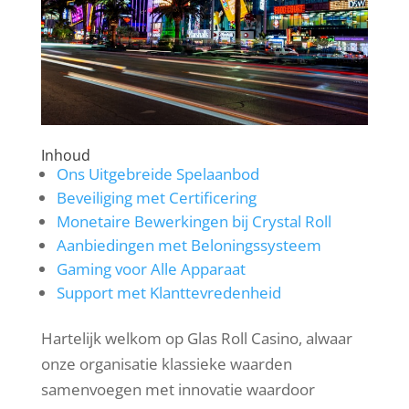
Inhoud
Ons Uitgebreide Spelaanbod
Beveiliging met Certificering
Monetaire Bewerkingen bij Crystal Roll
Aanbiedingen met Beloningssysteem
Gaming voor Alle Apparaat
Support met Klanttevredenheid
Hartelijk welkom op Glas Roll Casino, alwaar
onze organisatie klassieke waarden
samenvoegen met innovatie waardoor