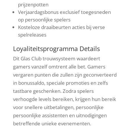
prijzenpotten
Verjaardagsbonus exclusief toegesneden
op persoonlijke spelers
Kosteloze draaibeurten acties bij verse
spelreleases
Loyaliteitsprogramma Details
Dit Glas Club trouwsysteem waardeert
gamers vanzelf omtrent alle bet. Gamers
vergaren punten die zullen zijn geconverteerd
in bonussaldo, speciale promoties en zelfs
tastbare geschenken. Zodra spelers
verhoogde levels bereiken, krijgen hun bereik
voor snellere uitbetalingen, persoonlijke
persoonlijke assistenten en uitnodigingen
betreffende unieke evenementen.