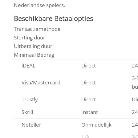
Nederlandse spelers.
Beschikbare Betaalopties
Transactiemethode
Storting duur
Uitbetaling duur
Minimaal Bedrag
iDEAL
Direct
24
3-
Visa/Mastercard
Direct
bu
Trustly
Direct
Di
Skrill
Instant
24
Neteller
Onmiddellijk
24
1-3
3-