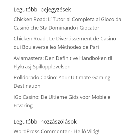
Legutóbbi bejegyzések
Chicken Road: L’ Tutorial Completa al Gioco da
Casinò che Sta Dominando i Giocatori
Chicken Road : Le Divertissement de Casino
qui Bouleverse les Méthodes de Pari
Aviamasters: Den Definitive Håndboken til
Flykrasj-Spillopplevelsen
Rolldorado Casino: Your Ultimate Gaming
Destination
iGo Casino: De Ultieme Gids voor Mobiele
Ervaring
Legutóbbi hozzászólások
WordPress Commenter
-
Helló Világ!