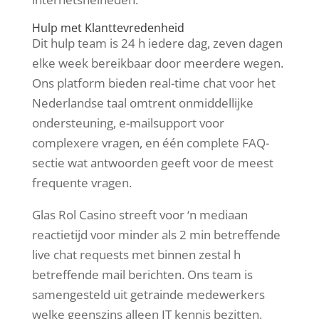
Hulp met Klanttevredenheid
Dit hulp team is 24 h iedere dag, zeven dagen
elke week bereikbaar door meerdere wegen.
Ons platform bieden real-time chat voor het
Nederlandse taal omtrent onmiddellijke
ondersteuning, e-mailsupport voor
complexere vragen, en één complete FAQ-
sectie wat antwoorden geeft voor de meest
frequente vragen.
Glas Rol Casino streeft voor ‘n mediaan
reactietijd voor minder als 2 min betreffende
live chat requests met binnen zestal h
betreffende mail berichten. Ons team is
samengesteld uit getrainde medewerkers
welke geenszins alleen IT kennis bezitten,