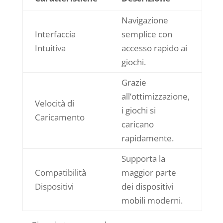
Navigazione
Interfaccia
semplice con
Intuitiva
accesso rapido ai
giochi.
Grazie
all’ottimizzazione,
Velocità di
i giochi si
Caricamento
caricano
rapidamente.
Supporta la
Compatibilità
maggior parte
Dispositivi
dei dispositivi
mobili moderni.