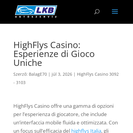
HighFlys Casino:
Esperienze di Gioco
Uniche
Szerző:
BalagE70
|
júl 3, 2026
|
HighFlys Casino 3092
- 3103
HighFlys Casino offre una gamma di opzioni
per l’esperienza di giocatore, che include
un’interfaccia mobile fluida e ottimizzata. Con
un focus sull’efficacia del
highflys Italia
, gli