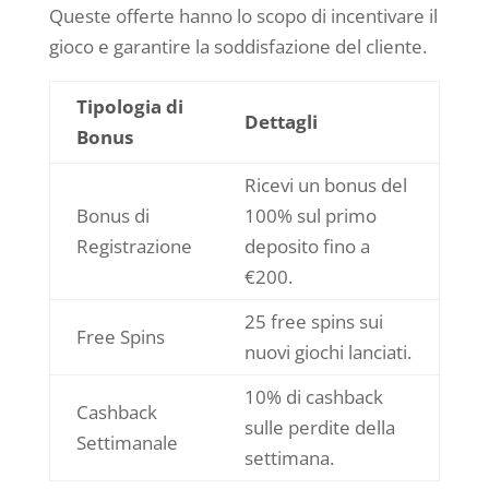
Queste offerte hanno lo scopo di incentivare il
gioco e garantire la soddisfazione del cliente.
Tipologia di
Dettagli
Bonus
Ricevi un bonus del
Bonus di
100% sul primo
Registrazione
deposito fino a
€200.
25 free spins sui
Free Spins
nuovi giochi lanciati.
10% di cashback
Cashback
sulle perdite della
Settimanale
settimana.