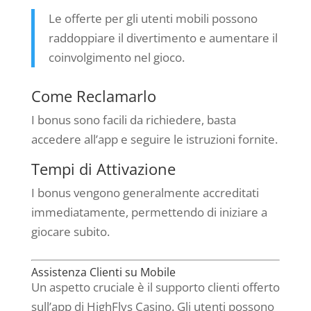
Le offerte per gli utenti mobili possono
raddoppiare il divertimento e aumentare il
coinvolgimento nel gioco.
Come Reclamarlo
I bonus sono facili da richiedere, basta
accedere all’app e seguire le istruzioni fornite.
Tempi di Attivazione
I bonus vengono generalmente accreditati
immediatamente, permettendo di iniziare a
giocare subito.
Assistenza Clienti su Mobile
Un aspetto cruciale è il supporto clienti offerto
sull’app di HighFlys Casino. Gli utenti possono