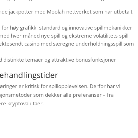
de jackpotter med Moolah-nettverket som har utbetalt
 for høy grafikk- standard og innovative spillmekanikker
ed hver måned nye spill og ekstreme volatilitets-spill
ektesendt casino med særegne underholdningsspill som
d distinkte temaer og attraktive bonusfunksjoner
behandlingstider
føringer er kritisk for spillopplevelsen. Derfor har vi
sjonsmetoder som dekker alle preferanser – fra
ere kryptovalutaer.