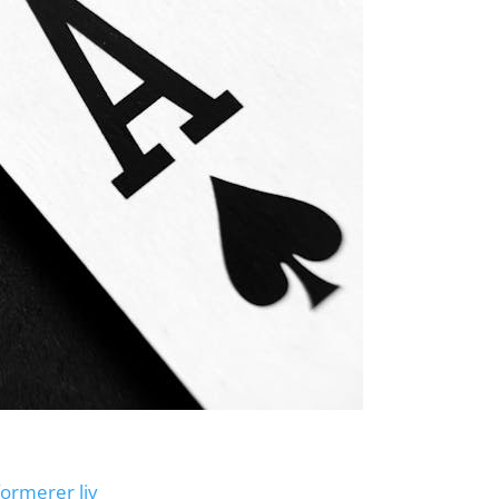
ormerer liv