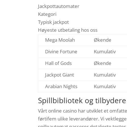
Jackpottautomater
Kategori
Typisk jackpot
Høyeste utbetaling hos oss
Mega Moolah
Økende
Divine Fortune
Kumulativ
Hall of Gods
Økende
Jackpot Giant
Kumulativ
Arabian Nights
Kumulativ
Spillbibliotek og tilbydere
Vårt online casino har utviklet et omfatte
førtifem ulike leverandører. Vi vektlegge
spilleautomat passerer detaljerte tester