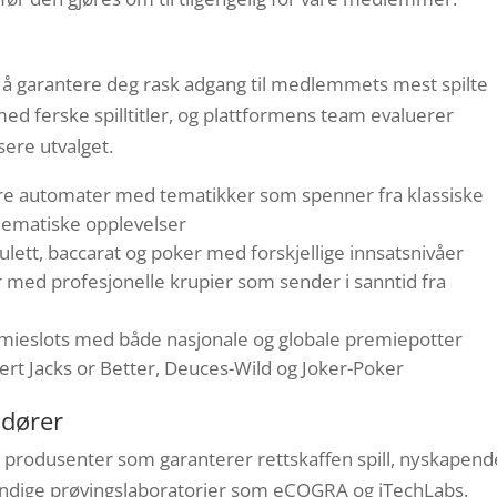
r å garantere deg rask adgang til medlemmets mest spilte
ig med ferske spilltitler, og plattformens team evaluerer
sere utvalget.
re automater med tematikker som spenner fra klassiske
inematiske opplevelser
rulett, baccarat og poker med forskjellige innsatsnivåer
 med profesjonelle krupier som sender i sanntid fra
emieslots med både nasjonale og globale premiepotter
ert Jacks or Better, Deuces-Wild og Joker-Poker
ndører
de produsenter som garanterer rettskaffen spill, nyskapend
tendige prøvingslaboratorier som eCOGRA og iTechLabs.