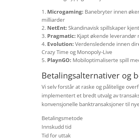
Microgaming:
Banebryter innen øken
milliarder
NetEnt:
Skandinavisk spillskaper kjent
Pragmatic:
Kjapt økende leverandør m
Evolution:
Verdensledende innen dir
Crazy Time og Monopoly-Live
PlaynGO:
Mobiloptimaliserte spill me
Betalingsalternativer og 
Vi selv forstår at raske og pålitelige over
implementert et bredt utvalg av transak
konvensjonelle banktransaksjoner til ny
Betalingsmetode
Innskudd tid
Tid for uttak