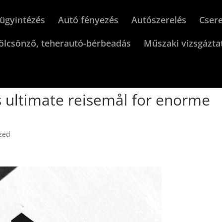
 ügyintézés
Autó fényezés
Autószerelés
Cser
kölcsönző, teherautó-bérbeadás
Műszaki vizsgázta
s ultimate reisemål for enorme
zed