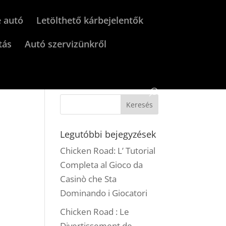
e autó
Letölthető kárbejelentők
tás
Autó szervizünkről
Legutóbbi bejegyzések
Chicken Road: L’ Tutorial
Completa al Gioco da
Casinò che Sta
Dominando i Giocatori
Chicken Road : Le
Divertissement de