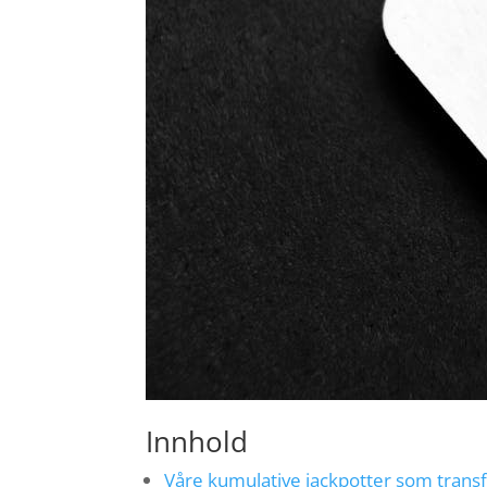
Innhold
Våre kumulative jackpotter som transf