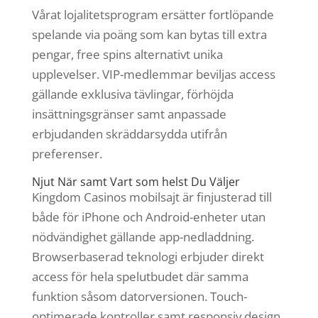
Vårat lojalitetsprogram ersätter fortlöpande
spelande via poäng som kan bytas till extra
pengar, free spins alternativt unika
upplevelser. VIP-medlemmar beviljas access
gällande exklusiva tävlingar, förhöjda
insättningsgränser samt anpassade
erbjudanden skräddarsydda utifrån
preferenser.
Njut När samt Vart som helst Du Väljer
Kingdom Casinos mobilsajt är finjusterad till
både för iPhone och Android-enheter utan
nödvändighet gällande app-nedladdning.
Browserbaserad teknologi erbjuder direkt
access för hela spelutbudet där samma
funktion såsom datorversionen. Touch-
optimerade kontroller samt responsiv design