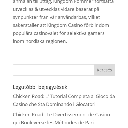
anmälan till uttag. Kingdom kommer fortsätta
utvecklas & utvecklas vidare baserat på
synpunkter från vår användarbas, vilket
säkerställer att Kingdom Casino förblir dom
populära casinovalet för selektiva gamers
inom nordiska regionen.
Legutóbbi bejegyzések
Chicken Road: L’ Tutorial Completa al Gioco da
Casinò che Sta Dominando i Giocatori
Chicken Road : Le Divertissement de Casino
qui Bouleverse les Méthodes de Pari