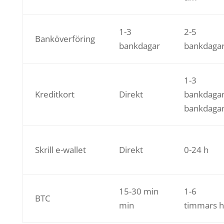
1-3
2-5
Banköverföring
bankdagar
bankdaga
1-3
Kreditkort
Direkt
bankdaga
bankdaga
Skrill e-wallet
Direkt
0-24 h
15-30 min
1-6
BTC
min
timmars h