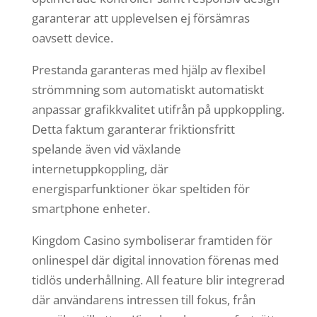
garanterar att upplevelsen ej försämras
oavsett device.
Prestanda garanteras med hjälp av flexibel
strömmning som automatiskt automatiskt
anpassar grafikkvalitet utifrån på uppkoppling.
Detta faktum garanterar friktionsfritt
spelande även vid växlande
internetuppkoppling, där
energisparfunktioner ökar speltiden för
smartphone enheter.
Kingdom Casino symboliserar framtiden för
onlinespel där digital innovation förenas med
tidlös underhållning. All feature blir integrerad
där användarens intressen till fokus, från