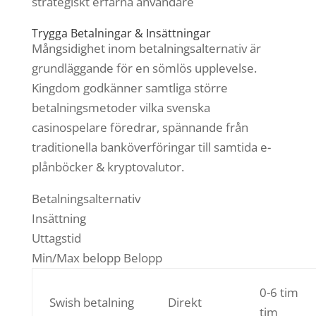
strategiskt erfarna användare
Trygga Betalningar & Insättningar
Mångsidighet inom betalningsalternativ är
grundläggande för en sömlös upplevelse.
Kingdom godkänner samtliga större
betalningsmetoder vilka svenska
casinospelare föredrar, spännande från
traditionella banköverföringar till samtida e-
plånböcker & kryptovalutor.
Betalningsalternativ
Insättning
Uttagstid
Min/Max belopp Belopp
0-6 tim
Swish betalning
Direkt
tim