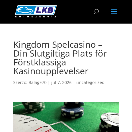
Kingdom Spelcasino –
Din Slutgiltiga Plats för
Förstklassiga
Kasinoupplevelser
Szerző:
BalagE70
|
júl 7, 2026
|
uncategorized