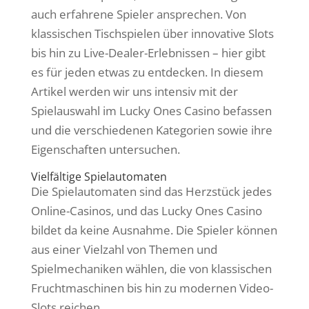
auch erfahrene Spieler ansprechen. Von
klassischen Tischspielen über innovative Slots
bis hin zu Live-Dealer-Erlebnissen – hier gibt
es für jeden etwas zu entdecken. In diesem
Artikel werden wir uns intensiv mit der
Spielauswahl im Lucky Ones Casino befassen
und die verschiedenen Kategorien sowie ihre
Eigenschaften untersuchen.
Vielfältige Spielautomaten
Die Spielautomaten sind das Herzstück jedes
Online-Casinos, und das Lucky Ones Casino
bildet da keine Ausnahme. Die Spieler können
aus einer Vielzahl von Themen und
Spielmechaniken wählen, die von klassischen
Fruchtmaschinen bis hin zu modernen Video-
Slots reichen.