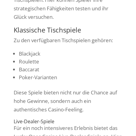
strategischen Fähigkeiten testen und ihr
Glück versuchen.
Klassische Tischspiele
Zu den verfügbaren Tischspielen gehören:
Blackjack
Roulette
Baccarat
Poker-Varianten
Diese Spiele bieten nicht nur die Chance auf
hohe Gewinne, sondern auch ein
authentisches Casino-Feeling.
Live-Dealer-Spiele
Für ein noch intensiveres Erlebnis bietet das