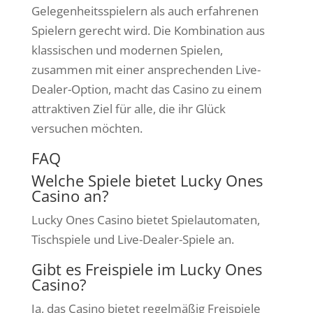
Gelegenheitsspielern als auch erfahrenen
Spielern gerecht wird. Die Kombination aus
klassischen und modernen Spielen,
zusammen mit einer ansprechenden Live-
Dealer-Option, macht das Casino zu einem
attraktiven Ziel für alle, die ihr Glück
versuchen möchten.
FAQ
Welche Spiele bietet Lucky Ones
Casino an?
Lucky Ones Casino bietet Spielautomaten,
Tischspiele und Live-Dealer-Spiele an.
Gibt es Freispiele im Lucky Ones
Casino?
Ja, das Casino bietet regelmäßig Freispiele