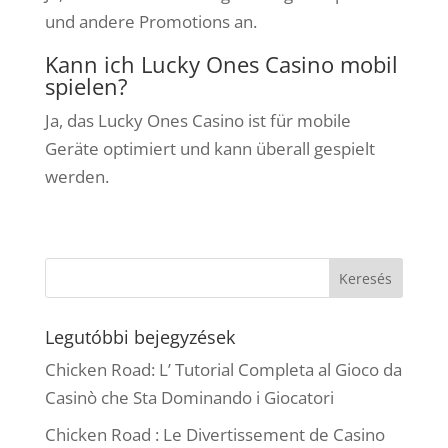
und andere Promotions an.
Kann ich Lucky Ones Casino mobil
spielen?
Ja, das Lucky Ones Casino ist für mobile
Geräte optimiert und kann überall gespielt
werden.
Legutóbbi bejegyzések
Chicken Road: L’ Tutorial Completa al Gioco da
Casinò che Sta Dominando i Giocatori
Chicken Road : Le Divertissement de Casino