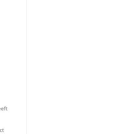
eeft
ct