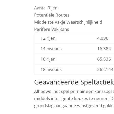
Aantal Rijen
Potentiële Routes
Middelste Vakje Waarschijnlijkheid
Perifere Vak Kans
12 rijen
4.096
14 niveaus
16.384
16 rijen
65.536
18 niveaus
262.144
Geavanceerde Speltactie
Alhoewel het spel primair een kansspel
middels intelligente keuzes te nemen. Di
grondslag aangaande winstgevend gokk