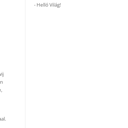
-
Helló Világ!
ij
jn
e,
al.