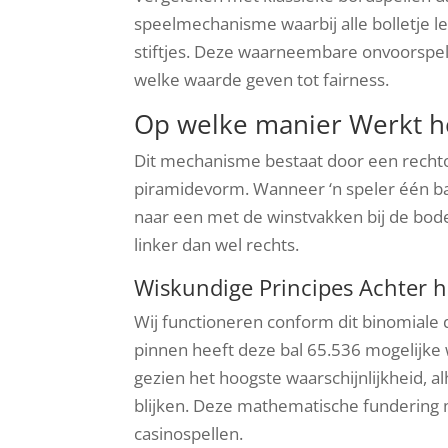
speelmechanisme waarbij alle bolletje let
stiftjes. Deze waarneembare onvoorspel
welke waarde geven tot fairness.
Op welke manier Werkt h
Dit mechanisme bestaat door een rechtop
piramidevorm. Wanneer ‘n speler één bal d
naar een met de winstvakken bij de bode
linker dan wel rechts.
Wiskundige Principes Achter he
Wij functioneren conform dit binomiale d
pinnen heeft deze bal 65.536 mogelijke
gezien het hoogste waarschijnlijkheid, 
blijken. Deze mathematische fundering 
casinospellen.