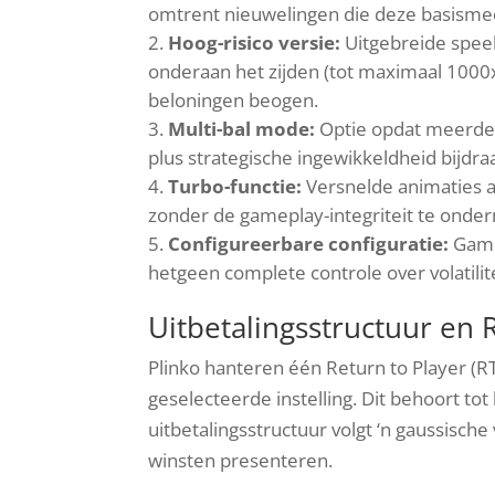
omtrent nieuwelingen die deze basisme
Hoog-risico versie:
Uitgebreide spee
onderaan het zijden (tot maximaal 1000x
beloningen beogen.
Multi-bal mode:
Optie opdat meerdere
plus strategische ingewikkeldheid bijdra
Turbo-functie:
Versnelde animaties 
zonder de gameplay-integriteit te onder
Configureerbare configuratie:
Gamer
hetgeen complete controle over volatilit
Uitbetalingsstructuur en 
Plinko hanteren één Return to Player (RT
geselecteerde instelling. Dit behoort tot
uitbetalingsstructuur volgt ‘n gaussisch
winsten presenteren.