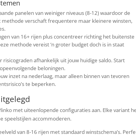
stemen
aande panelen van weiniger niveaus (8-12) waardoor de
Dit methode verschaft frequentere maar kleinere winsten,
es.
ingen van 16+ rijen plus concentreer richting het buitenste
ze methode vereist ‘n groter budget doch is in staat
 risicograden afhankelijk uit jouw huidige saldo. Start
na opeenvolgende beloningen.
uw inzet na nederlaag, maar alleen binnen van tevoren
ntsrisico’s te beperken.
itgelegd
linko met uiteenlopende configuraties aan. Elke variant h
e speelstijlen accommoderen.
eelveld van 8-16 rijen met standaard winstschema’s. Perfe