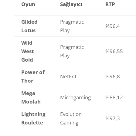
Oyun
Sağlayıcı
RTP
Gilded
Pragmatic
%96,4
Lotus
Play
Wild
Pragmatic
West
%96,55
Play
Gold
Power of
NetEnt
%96,8
Thor
Mega
Microgaming
%88,12
Moolah
Lightning
Evolution
%97,3
Roulette
Gaming