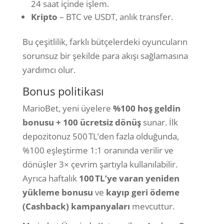
24 saat içinde işlem.
Kripto
– BTC ve USDT, anlık transfer.
Bu çeşitlilik, farklı bütçelerdeki oyuncuların
sorunsuz bir şekilde para akışı sağlamasına
yardımcı olur.
Bonus politikası
MarioBet, yeni üyelere
%100 hoş geldin
bonusu + 100 ücretsiz dönüş
sunar. İlk
depozitonuz 500 TL’den fazla olduğunda,
%100 eşleştirme 1:1 oranında verilir ve
dönüşler 3× çevrim şartıyla kullanılabilir.
Ayrıca haftalık
100 TL’ye varan yeniden
yükleme bonusu
ve
kayıp geri ödeme
(Cashback) kampanyaları
mevcuttur.