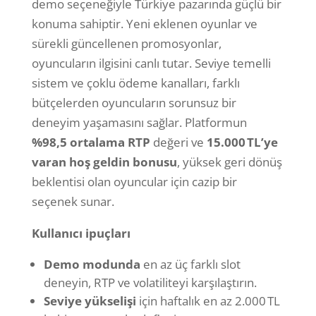
demo seçeneğiyle Türkiye pazarında güçlü bir
konuma sahiptir. Yeni eklenen oyunlar ve
sürekli güncellenen promosyonlar,
oyuncuların ilgisini canlı tutar. Seviye temelli
sistem ve çoklu ödeme kanalları, farklı
bütçelerden oyuncuların sorunsuz bir
deneyim yaşamasını sağlar. Platformun
%98,5 ortalama RTP
değeri ve
15.000 TL’ye
varan hoş geldin bonusu
, yüksek geri dönüş
beklentisi olan oyuncular için cazip bir
seçenek sunar.
Kullanıcı ipuçları
Demo modunda
en az üç farklı slot
deneyin, RTP ve volatiliteyi karşılaştırın.
Seviye yükselişi
için haftalık en az 2.000 TL