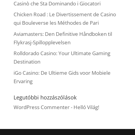
Casinò che Sta Dominando i Giocatori
Chicken Road : Le Divertissement de Casino
qui Bouleverse les Méthodes de Pari
Aviamasters: Den Definitive Håndboken til
Flykrasj-Spillopplevelsen
Rolldorado Casino: Your Ultimate Gaming
Destination
iGo Casino: De Ultieme Gids voor Mobiele
Ervaring
Legutóbbi hozzászólások
WordPress Commenter
-
Helló Világ!