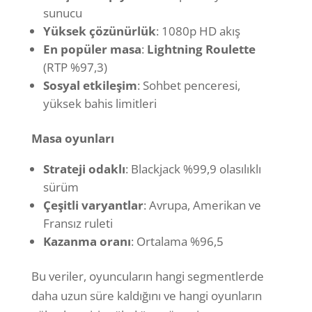
sunucu
Yüksek çözünürlük
: 1080p HD akış
En popüler masa
:
Lightning Roulette
(RTP %97,3)
Sosyal etkileşim
: Sohbet penceresi,
yüksek bahis limitleri
Masa oyunları
Strateji odaklı
: Blackjack %99,9 olasılıklı
sürüm
Çeşitli varyantlar
: Avrupa, Amerikan ve
Fransız ruleti
Kazanma oranı
: Ortalama %96,5
Bu veriler, oyuncuların hangi segmentlerde
daha uzun süre kaldığını ve hangi oyunların