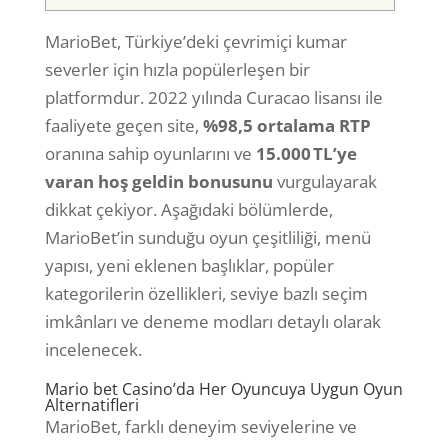
MarioBet, Türkiye’deki çevrimiçi kumar
severler için hızla popülerleşen bir
platformdur. 2022 yılında Curacao lisansı ile
faaliyete geçen site,
%98,5 ortalama RTP
oranına sahip oyunlarını ve
15.000 TL’ye
varan hoş geldin bonusunu
vurgulayarak
dikkat çekiyor. Aşağıdaki bölümlerde,
MarioBet’in sunduğu oyun çeşitliliği, menü
yapısı, yeni eklenen başlıklar, popüler
kategorilerin özellikleri, seviye bazlı seçim
imkânları ve deneme modları detaylı olarak
incelenecek.
Mario bet Casino’da Her Oyuncuya Uygun Oyun
Alternatifleri
MarioBet, farklı deneyim seviyelerine ve