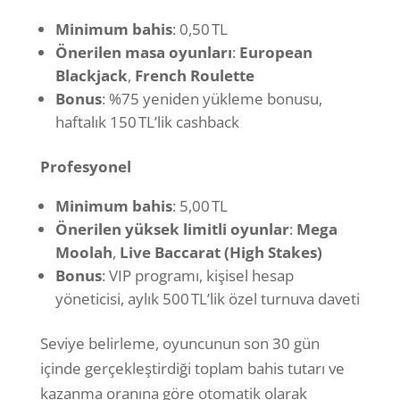
Minimum bahis
: 0,50 TL
Önerilen masa oyunları
:
European
Blackjack
,
French Roulette
Bonus
: %75 yeniden yükleme bonusu,
haftalık 150 TL’lik cashback
Profesyonel
Minimum bahis
: 5,00 TL
Önerilen yüksek limitli oyunlar
:
Mega
Moolah
,
Live Baccarat (High Stakes)
Bonus
: VIP programı, kişisel hesap
yöneticisi, aylık 500 TL’lik özel turnuva daveti
Seviye belirleme, oyuncunun son 30 gün
içinde gerçekleştirdiği toplam bahis tutarı ve
kazanma oranına göre otomatik olarak