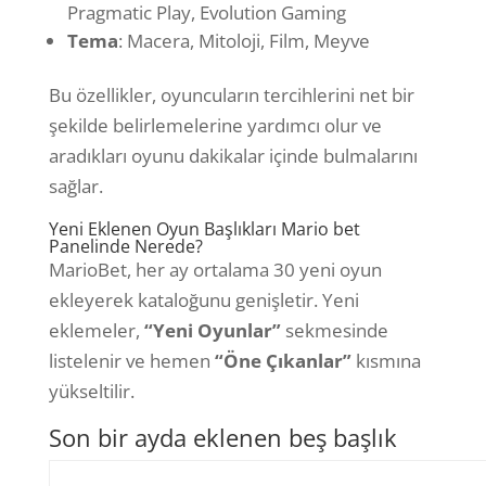
Pragmatic Play, Evolution Gaming
Tema
: Macera, Mitoloji, Film, Meyve
Bu özellikler, oyuncuların tercihlerini net bir
şekilde belirlemelerine yardımcı olur ve
aradıkları oyunu dakikalar içinde bulmalarını
sağlar.
Yeni Eklenen Oyun Başlıkları Mario bet
Panelinde Nerede?
MarioBet, her ay ortalama 30 yeni oyun
ekleyerek kataloğunu genişletir. Yeni
eklemeler,
“Yeni Oyunlar”
sekmesinde
listelenir ve hemen
“Öne Çıkanlar”
kısmına
yükseltilir.
Son bir ayda eklenen beş başlık