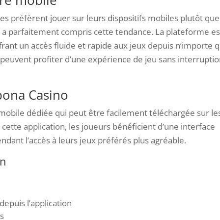
tre mobile
es préfèrent jouer sur leurs dispositifs mobiles plutôt que
 a parfaitement compris cette tendance. La plateforme es
rant un accès fluide et rapide aux jeux depuis n’importe q
 peuvent profiter d’une expérience de jeu sans interruptio
bona Casino
obile dédiée qui peut être facilement téléchargée sur le
cette application, les joueurs bénéficient d’une interface
rendant l’accès à leurs jeux préférés plus agréable.
on
depuis l’application
us