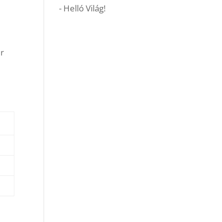
-
Helló Világ!
ur