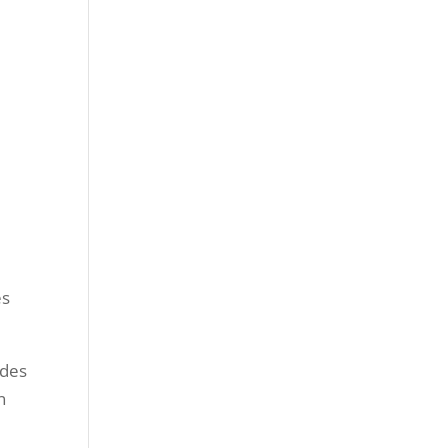
es
 des
n