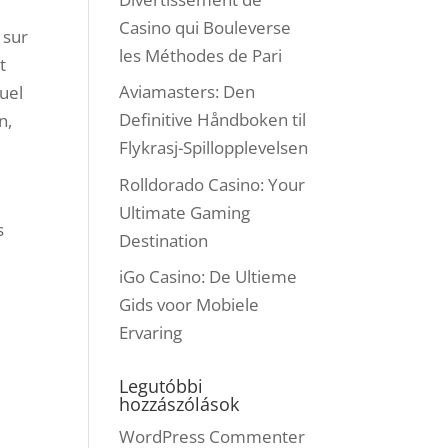
Casino qui Bouleverse
 sur
les Méthodes de Pari
t
Aviamasters: Den
uel
Definitive Håndboken til
n,
Flykrasj-Spillopplevelsen
Rolldorado Casino: Your
Ultimate Gaming
s
Destination
iGo Casino: De Ultieme
Gids voor Mobiele
Ervaring
Legutóbbi
hozzászólások
WordPress Commenter