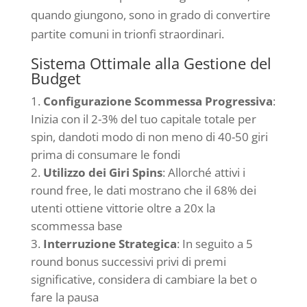
quando giungono, sono in grado di convertire
partite comuni in trionfi straordinari.
Sistema Ottimale alla Gestione del
Budget
Configurazione Scommessa Progressiva
:
Inizia con il 2-3% del tuo capitale totale per
spin, dandoti modo di non meno di 40-50 giri
prima di consumare le fondi
Utilizzo dei Giri Spins
: Allorché attivi i
round free, le dati mostrano che il 68% dei
utenti ottiene vittorie oltre a 20x la
scommessa base
Interruzione Strategica
: In seguito a 5
round bonus successivi privi di premi
significative, considera di cambiare la bet o
fare la pausa