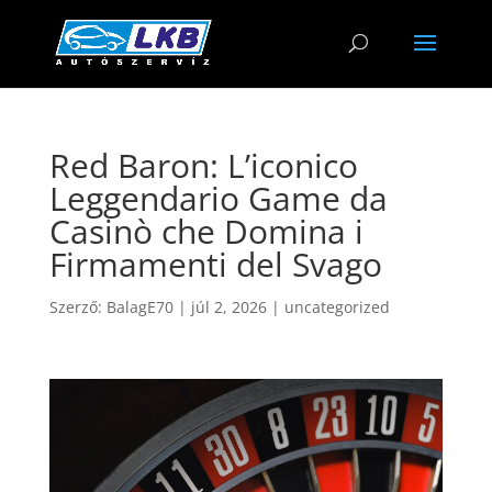
Red Baron: L’iconico
Leggendario Game da
Casinò che Domina i
Firmamenti del Svago
Szerző:
BalagE70
|
júl 2, 2026
|
uncategorized