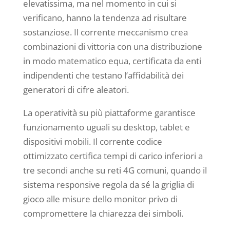
elevatissima, ma nel momento in cui si
verificano, hanno la tendenza ad risultare
sostanziose. Il corrente meccanismo crea
combinazioni di vittoria con una distribuzione
in modo matematico equa, certificata da enti
indipendenti che testano l’affidabilità dei
generatori di cifre aleatori.
La operatività su più piattaforme garantisce
funzionamento uguali su desktop, tablet e
dispositivi mobili. Il corrente codice
ottimizzato certifica tempi di carico inferiori a
tre secondi anche su reti 4G comuni, quando il
sistema responsive regola da sé la griglia di
gioco alle misure dello monitor privo di
compromettere la chiarezza dei simboli.