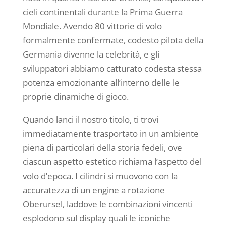
cieli continentali durante la Prima Guerra
Mondiale. Avendo 80 vittorie di volo
formalmente confermate, codesto pilota della
Germania divenne la celebrità, e gli
sviluppatori abbiamo catturato codesta stessa
potenza emozionante all’interno delle le
proprie dinamiche di gioco.
Quando lanci il nostro titolo, ti trovi
immediatamente trasportato in un ambiente
piena di particolari della storia fedeli, ove
ciascun aspetto estetico richiama l’aspetto del
volo d’epoca. I cilindri si muovono con la
accuratezza di un engine a rotazione
Oberursel, laddove le combinazioni vincenti
esplodono sul display quali le iconiche