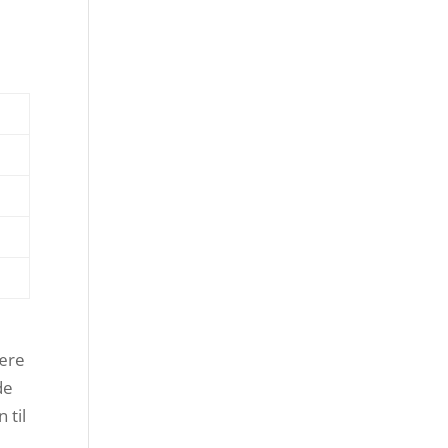
fære
de
 til