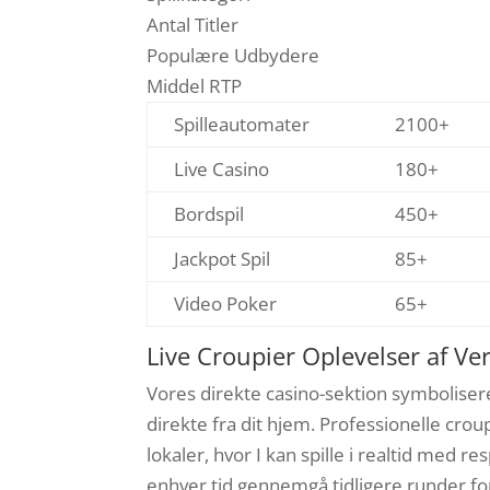
Antal Titler
Populære Udbydere
Middel RTP
Spilleautomater
2100+
Live Casino
180+
Bordspil
450+
Jackpot Spil
85+
Video Poker
65+
Live Croupier Oplevelser af Ve
Vores direkte casino-sektion symbolise
direkte fra dit hjem. Professionelle cro
lokaler, hvor I kan spille i realtid med
enhver tid gennemgå tidligere runder f