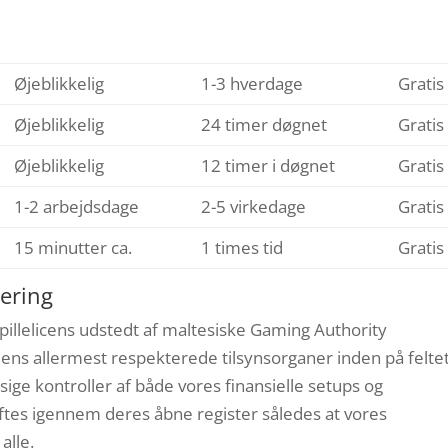
Øjeblikkelig
1-3 hverdage
Gratis
Øjeblikkelig
24 timer døgnet
Gratis
Øjeblikkelig
12 timer i døgnet
Gratis
1-2 arbejdsdage
2-5 virkedage
Gratis
15 minutter ca.
1 times tid
Gratis
sering
pillelicens udstedt af maltesiske Gaming Authority
ns allermest respekterede tilsynsorganer inden på felte
ge kontroller af både vores finansielle setups og
æftes igennem deres åbne register således at vores
alle.