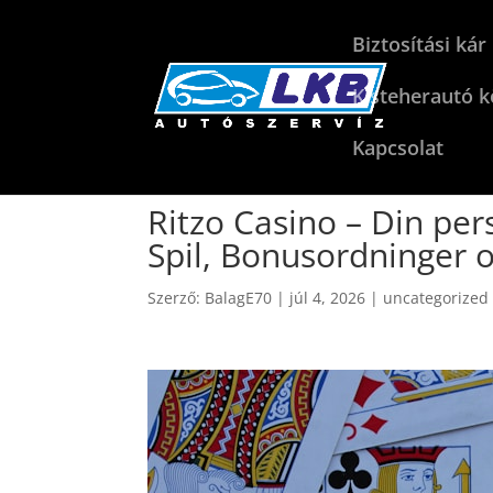
Biztosítási kár
Kisteherautó 
Kapcsolat
Ritzo Casino – Din pe
Spil, Bonusordninger 
Szerző:
BalagE70
|
júl 4, 2026
|
uncategorized