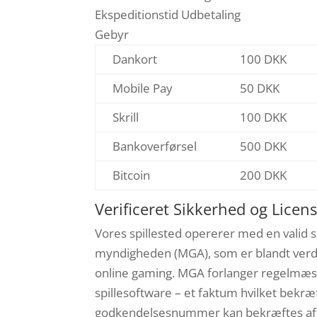
Ekspeditionstid Udbetaling
Gebyr
Dankort
100 DKK
Mobile Pay
50 DKK
Skrill
100 DKK
Bankoverførsel
500 DKK
Bitcoin
200 DKK
Verificeret Sikkerhed og Licen
Vores spillested opererer med en valid s
myndigheden (MGA), som er blandt verde
online gaming. MGA forlanger regelmæssi
spillesoftware – et faktum hvilket bekr
godkendelsesnummer kan bekræftes af 