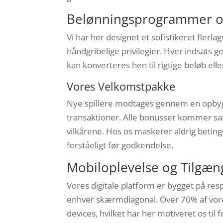
Belønningsprogrammer og 
Vi har her designet et sofistikeret fler
håndgribelige privilegier. Hver indsats g
kan konverteres hen til rigtige beløb eller
Vores Velkomstpakke
Nye spillere modtages gennem en opbyg
transaktioner. Alle bonusser kommer sa
vilkårene. Hos os maskerer aldrig beting
forståeligt før godkendelse.
Mobiloplevelse og Tilgæn
Vores digitale platform er bygget på resp
enhver skærmdiagonal. Over 70% af vor
devices, hvilket har her motiveret os ti