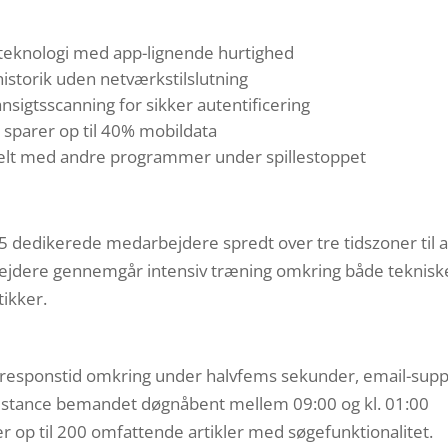
eknologi med app-lignende hurtighed
istorik uden netværkstilslutning
nsigtsscanning for sikker autentificering
sparer op til 40% mobildata
lelt med andre programmer under spillestoppet
5 dedikerede medarbejdere spredt over tre tidszoner til a
bejdere gennemgår intensiv træning omkring både teknisk
tikker.
l responstid omkring under halvfems sekunder, email-sup
ssistance bemandet døgnåbent mellem 09:00 og kl. 01:00
r op til 200 omfattende artikler med søgefunktionalitet.