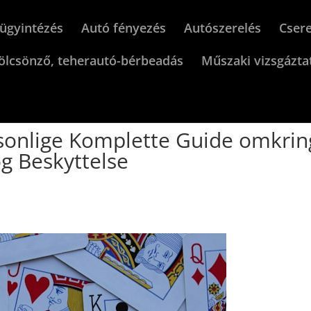
 ügyintézés
Autó fényezés
Autószerelés
Cser
kölcsönző, teherautó-bérbeadás
Műszaki vizsgázta
rsonlige Komplette Guide omkrin
og Beskyttelse