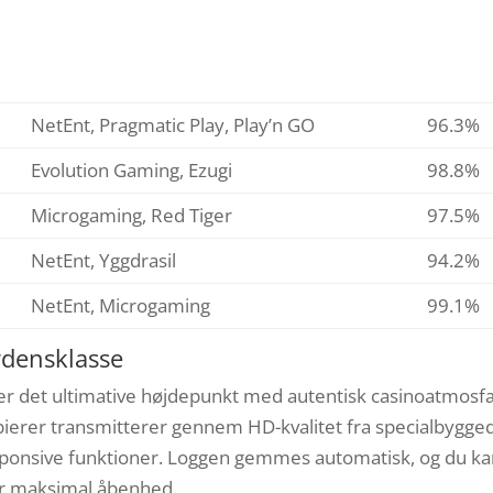
NetEnt, Pragmatic Play, Play’n GO
96.3%
Evolution Gaming, Ezugi
98.8%
Microgaming, Red Tiger
97.5%
NetEnt, Yggdrasil
94.2%
NetEnt, Microgaming
99.1%
rdensklasse
rer det ultimative højdepunkt med autentisk casinoatmos
upierer transmitterer gennem HD-kvalitet fra specialbygge
 responsive funktioner. Loggen gemmes automatisk, og du kan
or maksimal åbenhed.