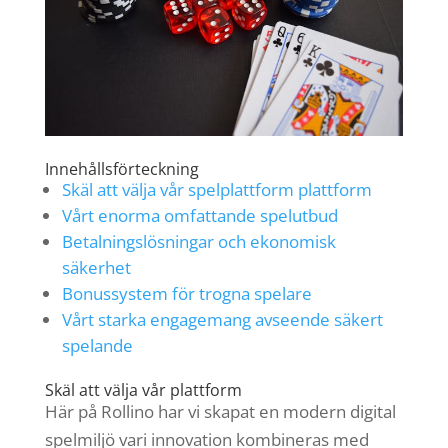
Innehållsförteckning
Skäl att välja vår spelplattform plattform
Vårt enorma omfattande spelutbud
Betalningslösningar och ekonomisk
säkerhet
Bonussystem för trogna spelare
Vårt starka engagemang avseende säkert
spelande
Skäl att välja vår plattform
Här på Rollino har vi skapat en modern digital
spelmiljö vari innovation kombineras med