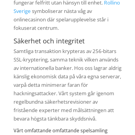
fungerar felfritt utan hänsyn till enhet.
Rollino
Sverige
symboliserar nästa våg av
onlinecasinon där spelarupplevelse står i
fokuserat centrum.
Säkerhet och integritet
Samtliga transaktion krypteras av 256-bitars
SSL-kryptering, samma teknik vilken används
av internationella banker. Hos oss lagrar aldrig
känslig ekonomisk data på våra egna serverar,
varpå detta minimerar faran för
hackningsattacker. Vårt system går igenom
regelbundna säkerhetsrevisioner av
fristående experter med målsättningen att
bevara högsta tänkbara skyddsnivå.
Vårt omfattande omfattande spelsamling