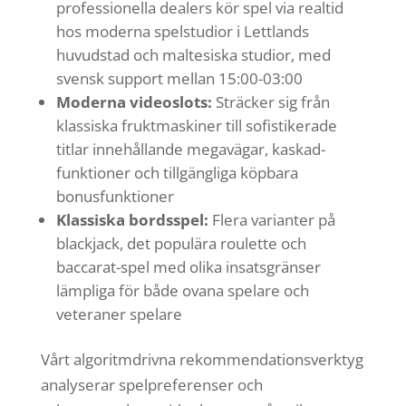
professionella dealers kör spel via realtid
hos moderna spelstudior i Lettlands
huvudstad och maltesiska studior, med
svensk support mellan 15:00-03:00
Moderna videoslots:
Sträcker sig från
klassiska fruktmaskiner till sofistikerade
titlar innehållande megavägar, kaskad-
funktioner och tillgängliga köpbara
bonusfunktioner
Klassiska bordsspel:
Flera varianter på
blackjack, det populära roulette och
baccarat-spel med olika insatsgränser
lämpliga för både ovana spelare och
veteraner spelare
Vårt algoritmdrivna rekommendationsverktyg
analyserar spelpreferenser och