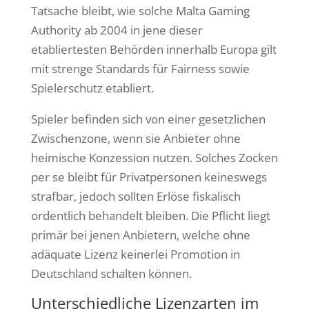
Tatsache bleibt, wie solche Malta Gaming
Authority ab 2004 in jene dieser
etabliertesten Behörden innerhalb Europa gilt
mit strenge Standards für Fairness sowie
Spielerschutz etabliert.
Spieler befinden sich von einer gesetzlichen
Zwischenzone, wenn sie Anbieter ohne
heimische Konzession nutzen. Solches Zocken
per se bleibt für Privatpersonen keineswegs
strafbar, jedoch sollten Erlöse fiskalisch
ordentlich behandelt bleiben. Die Pflicht liegt
primär bei jenen Anbietern, welche ohne
adäquate Lizenz keinerlei Promotion in
Deutschland schalten können.
Unterschiedliche Lizenzarten im