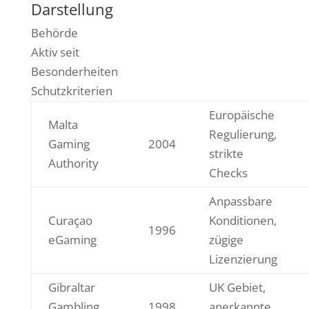
Darstellung
Behörde
Aktiv seit
Besonderheiten
Schutzkriterien
Europäische
Malta
Regulierung,
Gaming
2004
strikte
Authority
Checks
Anpassbare
Curaçao
Konditionen,
1996
eGaming
zügige
Lizenzierung
Gibraltar
UK Gebiet,
Gambling
1998
anerkannte