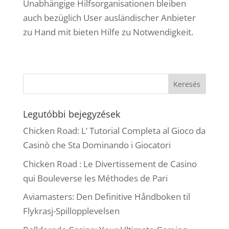
Unabhängige Hilfsorganisationen bleiben
auch bezüglich User ausländischer Anbieter
zu Hand mit bieten Hilfe zu Notwendigkeit.
Legutóbbi bejegyzések
Chicken Road: L’ Tutorial Completa al Gioco da
Casinò che Sta Dominando i Giocatori
Chicken Road : Le Divertissement de Casino
qui Bouleverse les Méthodes de Pari
Aviamasters: Den Definitive Håndboken til
Flykrasj-Spillopplevelsen