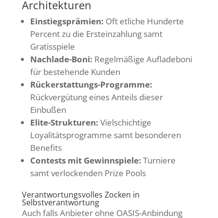
Architekturen
Einstiegsprämien:
Oft etliche Hunderte
Percent zu die Ersteinzahlung samt
Gratisspiele
Nachlade-Boni:
Regelmäßige Aufladeboni
für bestehende Kunden
Rückerstattungs-Programme:
Rückvergütung eines Anteils dieser
Einbußen
Elite-Strukturen:
Vielschichtige
Loyalitätsprogramme samt besonderen
Benefits
Contests mit Gewinnspiele:
Turniere
samt verlockenden Prize Pools
Verantwortungsvolles Zocken in
Selbstverantwortung
Auch falls Anbieter ohne OASIS-Anbindung