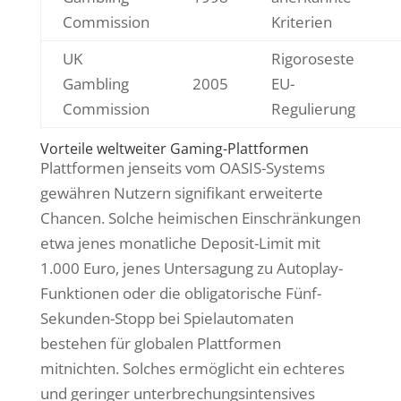
Commission
Kriterien
UK
Rigoroseste
Gambling
2005
EU-
Commission
Regulierung
Vorteile weltweiter Gaming-Plattformen
Plattformen jenseits vom OASIS-Systems
gewähren Nutzern signifikant erweiterte
Chancen. Solche heimischen Einschränkungen
etwa jenes monatliche Deposit-Limit mit
1.000 Euro, jenes Untersagung zu Autoplay-
Funktionen oder die obligatorische Fünf-
Sekunden-Stopp bei Spielautomaten
bestehen für globalen Plattformen
mitnichten. Solches ermöglicht ein echteres
und geringer unterbrechungsintensives