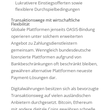
Lukrativere Einstiegsofferten sowie
flexiblere Durchspielbedingungen
Transaktionswege mit wirtschaftliche
Flexibilität
Globale Plattformen jenseits OASIS-Bindung
operieren unter solchem erweiterten
Angebot zu Zahlungsdienstleistern
gemeinsam. Wenngleich bundesdeutsche
lizenzierte Plattformen aufgrund von
Bankbeschränkungen oft beschränkt bleiben,
gewähren alternative Plattformen neueste
Payment-Lösungen dar.
Digitalwährungen besitzen sich als bevorzugte
Transaktionsweg auf vielen ausländischen
Anbietern durchgesetzt. Bitcoin, Ethereum
mit andere digitale Coins gewähren schnelle,