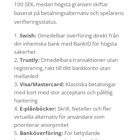
100 SEK, medan högsta gränsen skiftar
baserat på betalningsalternativ och spelarens
verifieringsstatus.
Swish:
Omedelbar överföring direkt från
din inhemska bank med BankID för högsta
säkerhet
Trustly:
Omedelbara transaktioner utan
registrering, rakt till ditt bankkonto utan
mellanled
Visa/Mastercard:
Klassiska betalningar
med kort med stor acceptans och pålitlig
hantering
E-plånböcker:
Skrill, Neteller och fler
virtuella alternativ för användare som
prioriterar anonymitet
Banköverföring:
För betydande