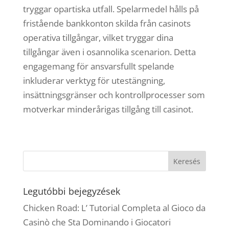
tryggar opartiska utfall. Spelarmedel hålls på
fristående bankkonton skilda från casinots
operativa tillgångar, vilket tryggar dina
tillgångar även i osannolika scenarion. Detta
engagemang för ansvarsfullt spelande
inkluderar verktyg för utestängning,
insättningsgränser och kontrollprocesser som
motverkar minderårigas tillgång till casinot.
Legutóbbi bejegyzések
Chicken Road: L’ Tutorial Completa al Gioco da
Casinò che Sta Dominando i Giocatori