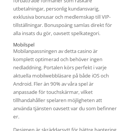
förbättrade förmåner som raskare
utbetalningar, personlig kundansvarig,
exklusiva bonusar och medlemskap till VIP-
tillställningar. Bonuspoäng samlas direkt för
alla insats du gör, oavsett spelkategori.
Mobilspel
Mobilanpassningen av detta casino är
komplett optimerad och behöver ingen
nedladdning. Portalen körs perfekt i varje
aktuella mobilwebbläsare på både iOS och
Android. Fler än 90% av våra spel är
anpassade för touchskärmar, vilket
tillhandahåller spelaren möjligheten att
använda tjänsten oavsett var du som befinner
er.
Designen är skräddarsytt för bättre hantering