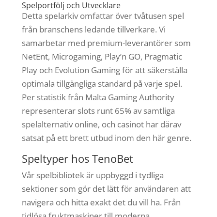
Spelportfölj och Utvecklare
Detta spelarkiv omfattar över tvåtusen spel
från branschens ledande tillverkare. Vi
samarbetar med premium-leverantörer som
NetEnt, Microgaming, Play’n GO, Pragmatic
Play och Evolution Gaming för att säkerställa
optimala tillgängliga standard på varje spel.
Per statistik från Malta Gaming Authority
representerar slots runt 65% av samtliga
spelalternativ online, och casinot har därav
satsat på ett brett utbud inom den här genre.
Speltyper hos TenoBet
Vår spelbibliotek är uppbyggd i tydliga
sektioner som gör det lätt för användaren att
navigera och hitta exakt det du vill ha. Från
tidlösa fruktmaskiner till moderna