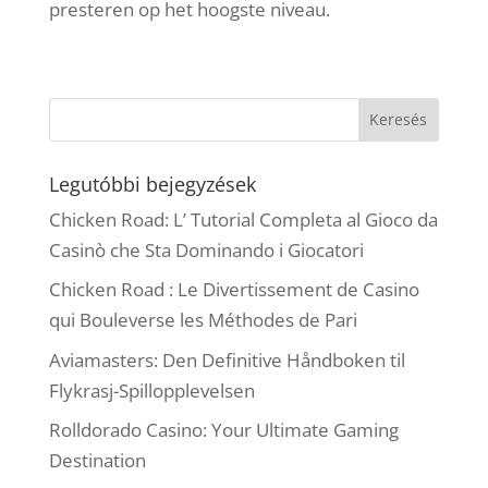
presteren op het hoogste niveau.
Legutóbbi bejegyzések
Chicken Road: L’ Tutorial Completa al Gioco da
Casinò che Sta Dominando i Giocatori
Chicken Road : Le Divertissement de Casino
qui Bouleverse les Méthodes de Pari
Aviamasters: Den Definitive Håndboken til
Flykrasj-Spillopplevelsen
Rolldorado Casino: Your Ultimate Gaming
Destination