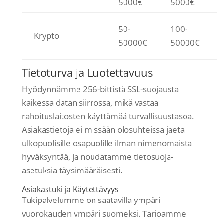
5000€
5000€
50-
100-
Krypto
50000€
50000€
Tietoturva ja Luotettavuus
Hyödynnämme 256-bittistä SSL-suojausta
kaikessa datan siirrossa, mikä vastaa
rahoituslaitosten käyttämää turvallisuustasoa.
Asiakastietoja ei missään olosuhteissa jaeta
ulkopuolisille osapuolille ilman nimenomaista
hyväksyntää, ja noudatamme tietosuoja-
asetuksia täysimääräisesti.
Asiakastuki ja Käytettävyys
Tukipalvelumme on saatavilla ympäri
vuorokauden ympäri suomeksi. Tarjoamme