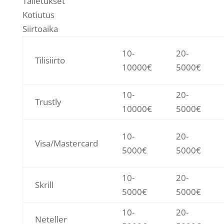
Talletukset
Kotiutus
Siirtoaika
10-
20-
Tilisiirto
10000€
5000€
10-
20-
Trustly
10000€
5000€
10-
20-
Visa/Mastercard
5000€
5000€
10-
20-
Skrill
5000€
5000€
10-
20-
Neteller