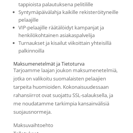
tappioista palautuksena pelitilille
Syntymäpäivälahja kaikille rekisteröityneille
pelaajille
VIP-pelaajille räätälöidyt kampanjat ja
henkilökohtainen asiakaspalvelija
Turnaukset ja kisailut viikoittain yhteisillä
palkinnoilla
Maksumenetelmät ja Tietoturva
Tarjoamme laajan joukon maksumenetelmiä,
jotka on valikoitu suomalaisten pelaajien
tarpeita huomioiden. Kokonaisuudessaan
rahansiirrot ovat suojattu SSL-salauksella, ja
me noudatamme tarkimpia kansainvälisiä
suojausnormeja.
Maksuvaihtoehto