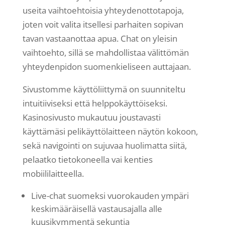
useita vaihtoehtoisia yhteydenottotapoja,
joten voit valita itsellesi parhaiten sopivan
tavan vastaanottaa apua. Chat on yleisin
vaihtoehto, sillä se mahdollistaa välittömän
yhteydenpidon suomenkieliseen auttajaan.
Sivustomme käyttöliittymä on suunniteltu
intuitiiviseksi että helppokäyttöiseksi.
Kasinosivusto mukautuu joustavasti
käyttämäsi pelikäyttölaitteen näytön kokoon,
sekä navigointi on sujuvaa huolimatta siitä,
pelaatko tietokoneella vai kenties
mobiililaitteella.
Live-chat suomeksi vuorokauden ympäri
keskimääräisellä vastausajalla alle
kuusikymmentä sekuntia