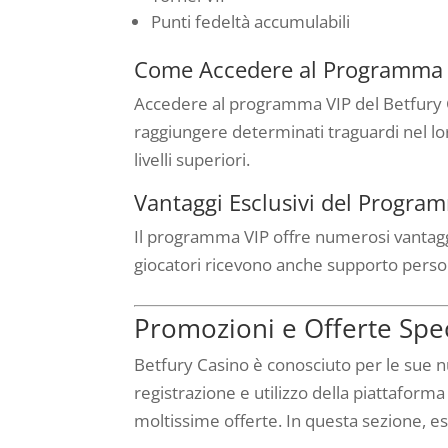
Punti fedeltà accumulabili
Come Accedere al Programma 
Accedere al programma VIP del Betfury 
raggiungere determinati traguardi nel l
livelli superiori.
Vantaggi Esclusivi del Progra
Il programma VIP offre numerosi vantaggi, 
giocatori ricevono anche supporto perso
Promozioni e Offerte Spec
Betfury Casino è conosciuto per le sue 
registrazione e utilizzo della piattaform
moltissime offerte. In questa sezione, e