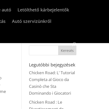
e autó
Letölthető kárbejelentők
tás
Autó szervizünkről
Legutóbbi bejegyzések
Chicken Road: L’ Tutorial
o
Completa al Gioco da
e
Casinò che Sta
come
Dominando i Giocatori
Chicken Road : Le
Divertissement de