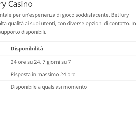
ury Casino
mentale per un’esperienza di gioco soddisfacente. Betfury
ta qualità ai suoi utenti, con diverse opzioni di contatto. I
upporto disponibili.
Disponibilità
24 ore su 24, 7 giorni su 7
Risposta in massimo 24 ore
Disponibile a qualsiasi momento