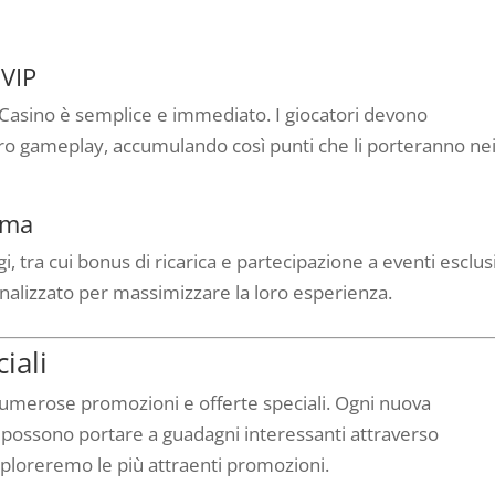
VIP
Casino è semplice e immediato. I giocatori devono
oro gameplay, accumulando così punti che li porteranno ne
mma
tra cui bonus di ricarica e partecipazione a eventi esclusiv
nalizzato per massimizzare la loro esperienza.
iali
numerose promozioni e offerte speciali. Ogni nuova
a possono portare a guadagni interessanti attraverso
sploreremo le più attraenti promozioni.