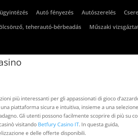
 ügyintézés
Autó fényezés
Autószerelés
Cser
kölcsönző, teherautó-bérbeadás
Műszaki vizsgázta
asino
oni più interessanti per gli appassionati di gioco d’azzard
i una piattaforma sicura e intuitiva, insieme a una selezion
guadagno. Gli utenti possono facilmente scoprire di più su 
 casinò visitando
Betfury Casino IT
. In questa guida,
elizzazione e delle offerte disponibili.