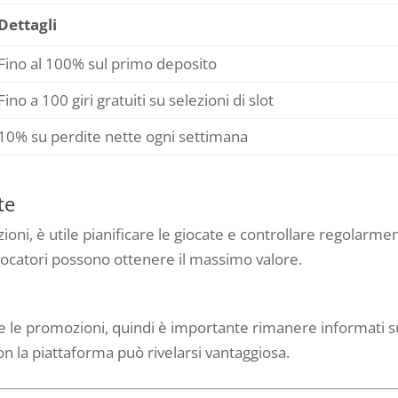
Dettagli
Fino al 100% sul primo deposito
Fino a 100 giri gratuiti su selezioni di slot
10% su perdite nette ogni settimana
te
oni, è utile pianificare le giocate e controllare regolarme
 giocatori possono ottenere il massimo valore.
le promozioni, quindi è importante rimanere informati s
n la piattaforma può rivelarsi vantaggiosa.