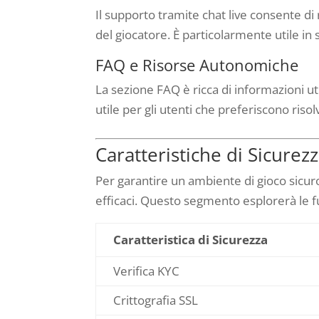
Il supporto tramite chat live consente di
del giocatore. È particolarmente utile in 
FAQ e Risorse Autonomiche
La sezione FAQ è ricca di informazioni 
utile per gli utenti che preferiscono ri
Caratteristiche di Sicurez
Per garantire un ambiente di gioco sicu
efficaci. Questo segmento esplorerà le funz
Caratteristica di Sicurezza
Verifica KYC
Crittografia SSL