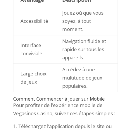
Jouez où que vous
Accessibilité
soyez, à tout
moment.
Navigation fluide et
Interface
rapide sur tous les
conviviale
appareils.
Accédez à une
Large choix
multitude de jeux
de jeux
populaires.
Comment Commencer à Jouer sur Mobile
Pour profiter de l’expérience mobile de
Vegasinos Casino, suivez ces étapes simples :
Téléchargez l’application depuis le site ou