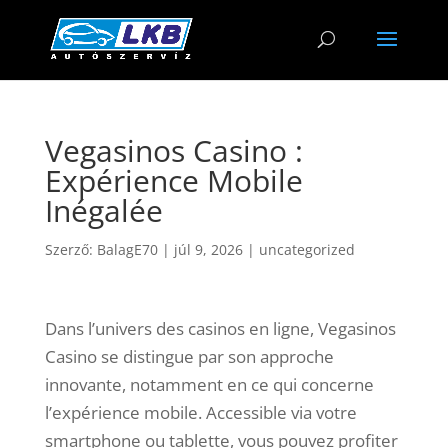
Vegasinos Casino :
Expérience Mobile
Inégalée
Szerző:
BalagE70
|
júl 9, 2026
|
uncategorized
Dans l’univers des casinos en ligne, Vegasinos
Casino se distingue par son approche
innovante, notamment en ce qui concerne
l’expérience mobile. Accessible via votre
smartphone ou tablette, vous pouvez profiter