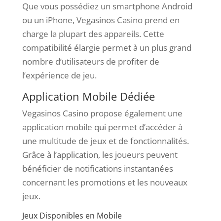
Que vous possédiez un smartphone Android
ou un iPhone, Vegasinos Casino prend en
charge la plupart des appareils. Cette
compatibilité élargie permet à un plus grand
nombre d’utilisateurs de profiter de
l’expérience de jeu.
Application Mobile Dédiée
Vegasinos Casino propose également une
application mobile qui permet d’accéder à
une multitude de jeux et de fonctionnalités.
Grâce à l’application, les joueurs peuvent
bénéficier de notifications instantanées
concernant les promotions et les nouveaux
jeux.
Jeux Disponibles en Mobile