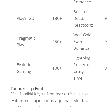
Romance
Book of
Play’n GO
180+
Dead,
9
Reactoonz
Wolf Gold,
Pragmatic
250+
Sweet
9
Play
Bonanza
Lightning
Evolution
Roulette,
100+
9
Gaming
Crazy
Time
Tarjoukset ja Edut
Meillä kaikki käyttäjä on merkittävä, ja siksi
esitämme laajan bonustarjonnan. Aloittavat