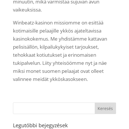
minuutin, mikä varmistaa sujuvan avun
vaikeuksissa.
Winbeatz-kasinon missiomme on esittää
kotimaisille pelaajille ykkös ajateltavissa
kasinokokemus. Me yhdistämme kattavan
pelisisällön, kilpailukykyiset tarjoukset,
tehokkaat kotiutukset ja erinomaisen
tukipalvelun. Liity yhteisöömme nyt ja näe
miksi monet suomen pelaajat ovat olleet
valinnee meidät ykköskasokseen.
Legutóbbi bejegyzések