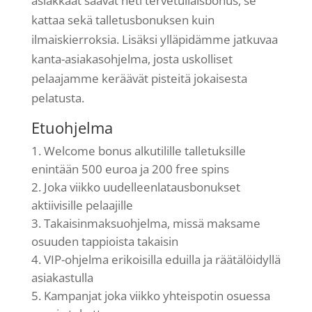
asiakkaat saavat heti tervetuliaisbonus, se
kattaa sekä talletusbonuksen kuin
ilmaiskierroksia. Lisäksi ylläpidämme jatkuvaa
kanta-asiakasohjelma, josta uskolliset
pelaajamme keräävät pisteitä jokaisesta
pelatusta.
Etuohjelma
Welcome bonus alkutilille talletuksille
enintään 500 euroa ja 200 free spins
Joka viikko uudelleenlatausbonukset
aktiivisille pelaajille
Takaisinmaksuohjelma, missä maksame
osuuden tappioista takaisin
VIP-ohjelma erikoisilla eduilla ja räätälöidyllä
asiakastulla
Kampanjat joka viikko yhteispotin osuessa