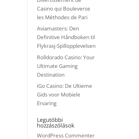
Casino qui Bouleverse
les Méthodes de Pari
Aviamasters: Den
Definitive Håndboken til
Flykrasj-Spillopplevelsen
Rolldorado Casino: Your
Ultimate Gaming
Destination
iGo Casino: De Ultieme
Gids voor Mobiele
Ervaring
Legutóbbi
hozzászólások
WordPress Commenter