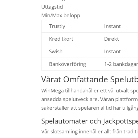
Uttagstid
Min/Max belopp
Trustly
Instant
Kreditkort
Direkt
Swish
Instant
Banköverföring
1-2 bankdaga
Vårat Omfattande Spelut
WinMega tillhandahåller ett väl utvalt
ansedda spelutvecklare. Våran plattfor
säkerställer att spelaren alltid har till
Spelautomater och Jackpottsp
Vår slotsamling innehåller allt från trad