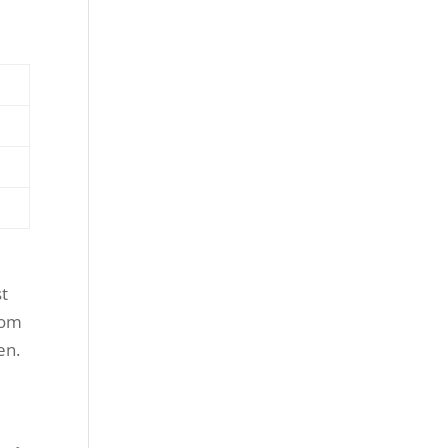
st
som
en.