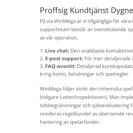
Proffsig Kundtjänst Dygn
På via WinMega är vi tillgängliga för vå
supportteam består av svensktalande sp
av vår operation.
Live chat:
Den snabbaste kontaktmeto
E-post support:
För mer detaljerade 
FAQ-avsnitt:
Detaljerad kunskapsdat
kring konto, betalningar och spelregler
WinMega följer strikt den inhemska spel
(tidigare Lotteriinspektionen). Man imp
tidsbegränsningar och självexkludering f
revideras regelbundet av oberoende revis
hantering av spelarfonder.