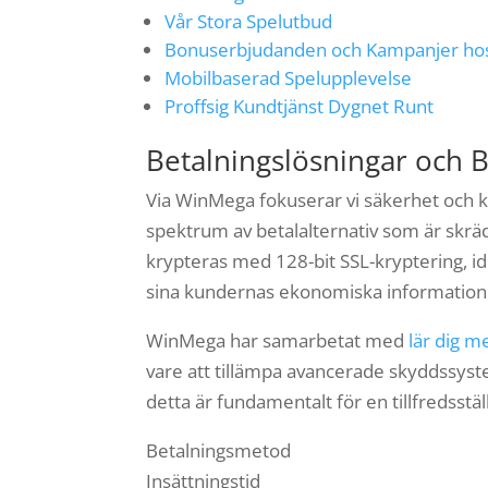
Vår Stora Spelutbud
Bonuserbjudanden och Kampanjer h
Mobilbaserad Spelupplevelse
Proffsig Kundtjänst Dygnet Runt
Betalningslösningar och 
Via WinMega fokuserar vi säkerhet och kom
spektrum av betalalternativ som är skrä
krypteras med 128-bit SSL-kryptering, id
sina kundernas ekonomiska information
WinMega har samarbetat med
lär dig m
vare att tillämpa avancerade skyddssyst
detta är fundamentalt för en tillfredsstä
Betalningsmetod
Insättningstid