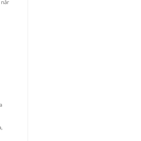
 når
a
a,