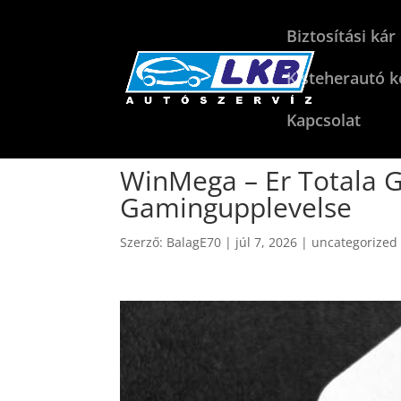
Biztosítási kár
Kisteherautó 
Kapcsolat
WinMega – Er Totala G
Gamingupplevelse
Szerző:
BalagE70
|
júl 7, 2026
|
uncategorized