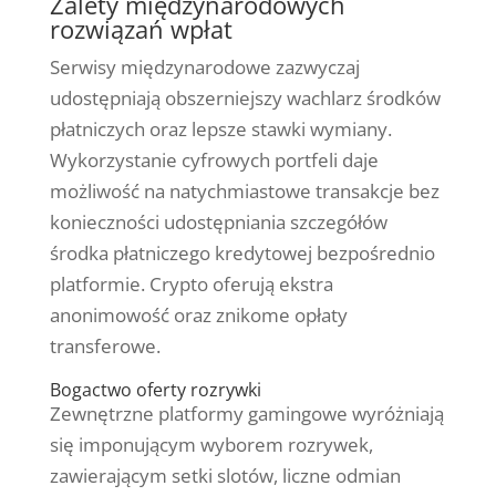
Zalety międzynarodowych
rozwiązań wpłat
Serwisy międzynarodowe zazwyczaj
udostępniają obszerniejszy wachlarz środków
płatniczych oraz lepsze stawki wymiany.
Wykorzystanie cyfrowych portfeli daje
możliwość na natychmiastowe transakcje bez
konieczności udostępniania szczegółów
środka płatniczego kredytowej bezpośrednio
platformie. Crypto oferują ekstra
anonimowość oraz znikome opłaty
transferowe.
Bogactwo oferty rozrywki
Zewnętrzne platformy gamingowe wyróżniają
się imponującym wyborem rozrywek,
zawierającym setki slotów, liczne odmian