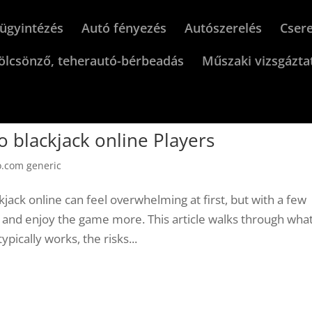
 ügyintézés
Autó fényezés
Autószerelés
Cser
kölcsönző, teherautó-bérbeadás
Műszaki vizsgázta
o blackjack online Players
o.com generic
kjack online can feel overwhelming at first, but with a few
r and enjoy the game more. This article walks through wha
ypically works, the risks...