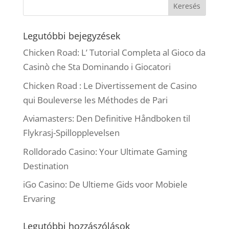
Legutóbbi bejegyzések
Chicken Road: L’ Tutorial Completa al Gioco da
Casinò che Sta Dominando i Giocatori
Chicken Road : Le Divertissement de Casino
qui Bouleverse les Méthodes de Pari
Aviamasters: Den Definitive Håndboken til
Flykrasj-Spillopplevelsen
Rolldorado Casino: Your Ultimate Gaming
Destination
iGo Casino: De Ultieme Gids voor Mobiele
Ervaring
Legutóbbi hozzászólások