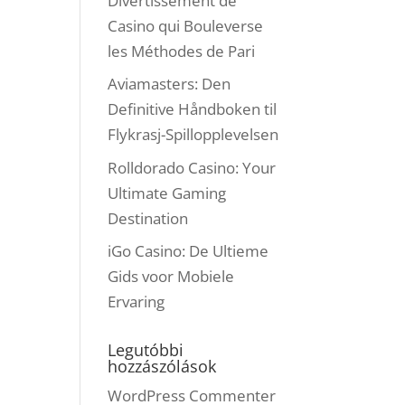
Divertissement de
Casino qui Bouleverse
les Méthodes de Pari
Aviamasters: Den
Definitive Håndboken til
Flykrasj-Spillopplevelsen
Rolldorado Casino: Your
Ultimate Gaming
Destination
iGo Casino: De Ultieme
Gids voor Mobiele
Ervaring
Legutóbbi
hozzászólások
WordPress Commenter