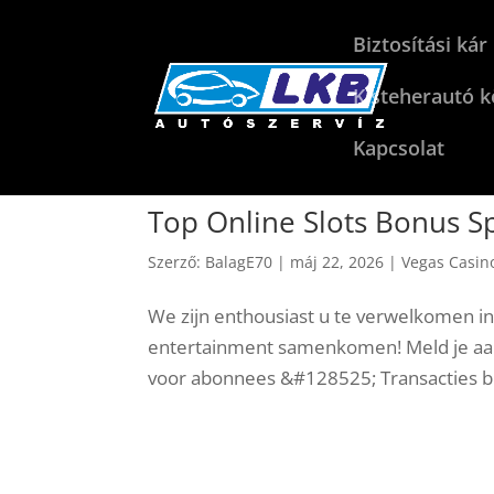
Biztosítási kár
Kisteherautó 
Kapcsolat
Top Online Slots Bonus S
Szerző:
BalagE70
|
máj 22, 2026
|
Vegas Casino
We zijn enthousiast u te verwelkomen i
entertainment samenkomen! Meld je aan
voor abonnees &#128525; Transacties bij